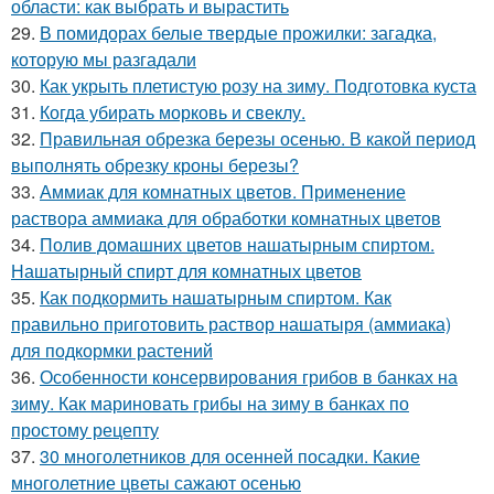
области: как выбрать и вырастить
29.
В помидорах белые твердые прожилки: загадка,
которую мы разгадали
30.
Как укрыть плетистую розу на зиму. Подготовка куста
31.
Когда убирать морковь и свеклу.
32.
Правильная обрезка березы осенью. В какой период
выполнять обрезку кроны березы?
33.
Аммиак для комнатных цветов. Применение
раствора аммиака для обработки комнатных цветов
34.
Полив домашних цветов нашатырным спиртом.
Нашатырный спирт для комнатных цветов
35.
Как подкормить нашатырным спиртом. Как
правильно приготовить раствор нашатыря (аммиака)
для подкормки растений
36.
Особенности консервирования грибов в банках на
зиму. Как мариновать грибы на зиму в банках по
простому рецепту
37.
30 многолетников для осенней посадки. Какие
многолетние цветы сажают осенью