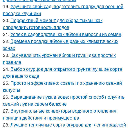
19.
Улучшите свой сад: подготовить грядку для осенней
посадки клубники
20.
Перфектный момент для сбора тыквы: как
определить готовность плодов
21.
Успех в садоводстве: как яблони выросли из семян
22.
Времена посадки яблонь в разных климатических
зонах
23.
Как увеличить урожай яблок и груш: два простых
правила
24.
Выбор огурцов для открытого грунта: лучшие сорта
для вашего сада
25.
Просто и эффективно: советы по хранению свежей
капусты
26.
Выращивание лука в воде: простой способ получить
свежий лук на своем балконе
27.
Внутрипольные конвекторы водяного отопления:
принцип действия и преимущества
28.
Лучшие тепличные сорта огурцов для ленинградской