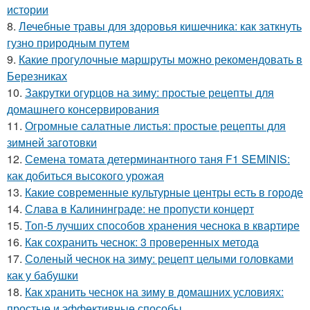
истории
8.
Лечебные травы для здоровья кишечника: как заткнуть
гузно природным путем
9.
Какие прогулочные маршруты можно рекомендовать в
Березниках
10.
Закрутки огурцов на зиму: простые рецепты для
домашнего консервирования
11.
Огромные салатные листья: простые рецепты для
зимней заготовки
12.
Семена томата детерминантного таня F1 SEMINIS:
как добиться высокого урожая
13.
Какие современные культурные центры есть в городе
14.
Слава в Калининграде: не пропусти концерт
15.
Топ-5 лучших способов хранения чеснока в квартире
16.
Как сохранить чеснок: 3 проверенных метода
17.
Соленый чеснок на зиму: рецепт целыми головками
как у бабушки
18.
Как хранить чеснок на зиму в домашних условиях:
простые и эффективные способы