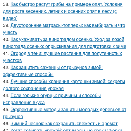
38.
Как быстро растут грибы на примере опят. Условия
для роста весенних, летних и осенних опят в лесу (с
видео)
39.
Двусторонние матрасы-топперы: как выбирать и что
учесть
40.
Как ухаживать за виноградом осенью. Уход за лозой
винограда осенью: опрыскивания для подготовки к зиме
41.
Огород в тени: лучшие растения для полутенистых
участков
42.
Как защитить саженцы от грызунов зимой:
эффективные способы
43.
Лучшие способы хранения картошки зимой: секреты
долгого сохранения урожая
44.
Если горькие огурцы: причины и способы
исправления вкуса
45.
Эффективные методы защиты молодых деревьев от
грызунов
46.
Зимний чеснок: как сохранить свежесть и аромат
47.
Когда собирать урожай: оптимальные сроки уборки