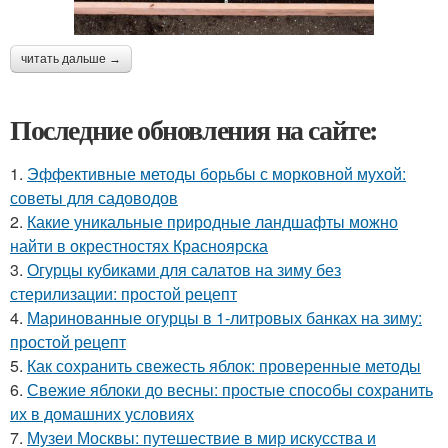
читать дальше →
Последние обновления на сайте:
1.
Эффективные методы борьбы с морковной мухой:
советы для садоводов
2.
Какие уникальные природные ландшафты можно
найти в окрестностях Красноярска
3.
Огурцы кубиками для салатов на зиму без
стерилизации: простой рецепт
4.
Маринованные огурцы в 1-литровых банках на зиму:
простой рецепт
5.
Как сохранить свежесть яблок: проверенные методы
6.
Свежие яблоки до весны: простые способы сохранить
их в домашних условиях
7.
Музеи Москвы: путешествие в мир искусства и