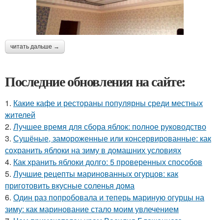
читать дальше →
Последние обновления на сайте:
1.
Какие кафе и рестораны популярны среди местных
жителей
2.
Лучшее время для сбора яблок: полное руководство
3.
Сушёные, замороженные или консервированные: как
сохранить яблоки на зиму в домашних условиях
4.
Как хранить яблоки долго: 5 проверенных способов
5.
Лучшие рецепты маринованных огурцов: как
приготовить вкусные соленья дома
6.
Один раз попробовала и теперь мариную огурцы на
зиму: как маринование стало моим увлечением