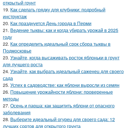
открытый грунт
19.
Как сделать грядку для клубники: подробный
инструктаж
20.
Как празднуется День города в Перми
21.
Ведение тыквы: как и когда убирать урожай в 2025
году
22.
Как определить идеальный срок сбора тыквы в
Подмосковье
23.
Узнайте, когда высаживать росток яблоньки в грунт
для лучшего роста
24.
Узнайте, как выбрать идеальный саженец для своего
сада
25.
Успех в садоводстве: как яблони выросли из семян
26.
Повышение урожайности яблони: проверенные
методы
27.
Осень и парша: как защитить яблони от опасного
заболевания
28.
Выберите идеальный огурец для своего сада: 12
лучших сортов для открытого грунта