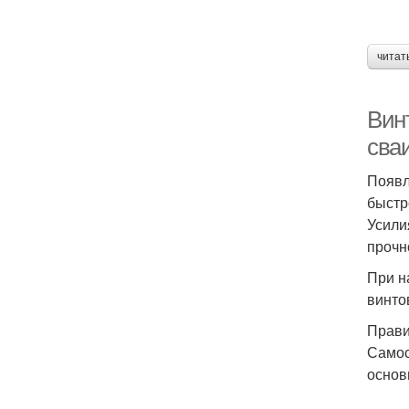
читат
Вин
сва
Появл
быстр
Усили
прочн
При н
винто
Прави
Самос
основ