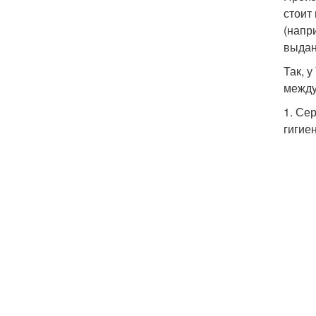
стоит
(напр
выдан
Так, 
между
1. Се
гигие