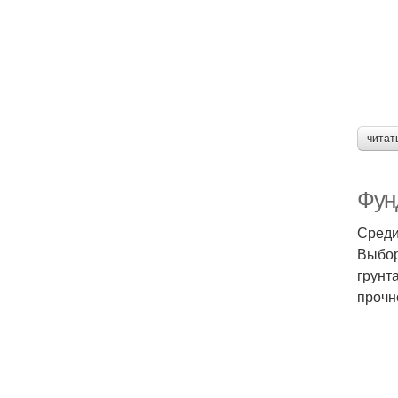
читат
Фун
Среди
Выбор
грунт
прочн