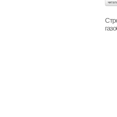
читат
Стр
газ