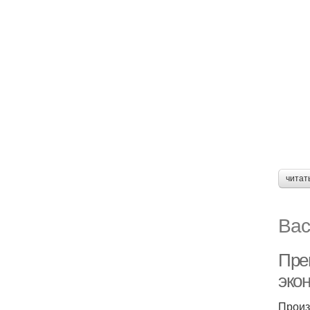
читат
Вас
Пре
эко
Произ