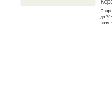
Кер
Совре
до 72
разме