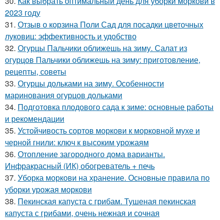
30.
Как выбрать оптимальный день для уборки моркови в
2023 году
31.
Отзыв о корзина Поли Сад для посадки цветочных
луковиц: эффективность и удобство
32.
Огурцы Пальчики оближешь на зиму. Салат из
огурцов Пальчики оближешь на зиму: приготовление,
рецепты, советы
33.
Огурцы дольками на зиму. Особенности
маринования огурцов дольками
34.
Подготовка плодового сада к зиме: основные работы
и рекомендации
35.
Устойчивость сортов моркови к морковной мухе и
черной гнили: ключ к высоким урожаям
36.
Отопление загородного дома варианты.
Инфракрасный (ИК) обогреватель + печь
37.
Уборка моркови на хранение. Основные правила по
уборки урожая моркови
38.
Пекинская капуста с грибам. Тушеная пекинская
капуста с грибами, очень нежная и сочная