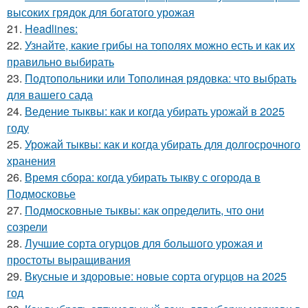
высоких грядок для богатого урожая
21.
Headlines:
22.
Узнайте, какие грибы на тополях можно есть и как их
правильно выбирать
23.
Подтопольники или Тополиная рядовка: что выбрать
для вашего сада
24.
Ведение тыквы: как и когда убирать урожай в 2025
году
25.
Урожай тыквы: как и когда убирать для долгосрочного
хранения
26.
Время сбора: когда убирать тыкву с огорода в
Подмосковье
27.
Подмосковные тыквы: как определить, что они
созрели
28.
Лучшие сорта огурцов для большого урожая и
простоты выращивания
29.
Вкусные и здоровые: новые сорта огурцов на 2025
год