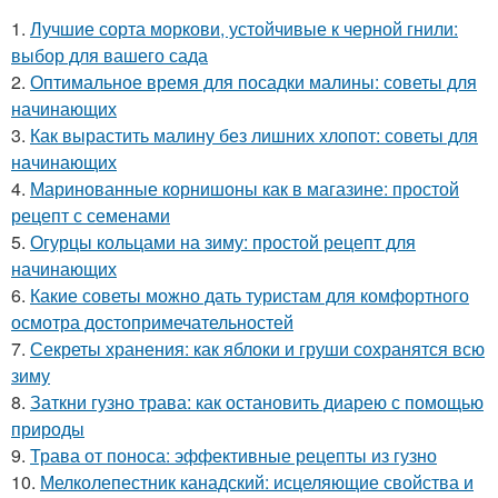
1.
Лучшие сорта моркови, устойчивые к черной гнили:
выбор для вашего сада
2.
Оптимальное время для посадки малины: советы для
начинающих
3.
Как вырастить малину без лишних хлопот: советы для
начинающих
4.
Маринованные корнишоны как в магазине: простой
рецепт с семенами
5.
Огурцы кольцами на зиму: простой рецепт для
начинающих
6.
Какие советы можно дать туристам для комфортного
осмотра достопримечательностей
7.
Секреты хранения: как яблоки и груши сохранятся всю
зиму
8.
Заткни гузно трава: как остановить диарею с помощью
природы
9.
Трава от поноса: эффективные рецепты из гузно
10.
Мелколепестник канадский: исцеляющие свойства и