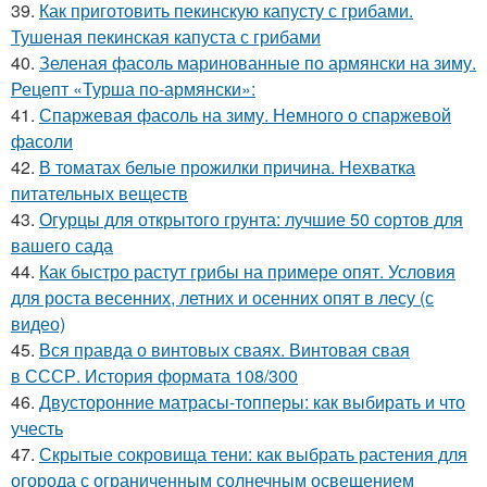
39.
Как приготовить пекинскую капусту с грибами.
Тушеная пекинская капуста с грибами
40.
Зеленая фасоль маринованные по армянски на зиму.
Рецепт «Турша по-армянски»:
41.
Спаржевая фасоль на зиму. Немного о спаржевой
фасоли
42.
В томатах белые прожилки причина. Нехватка
питательных веществ
43.
Огурцы для открытого грунта: лучшие 50 сортов для
вашего сада
44.
Как быстро растут грибы на примере опят. Условия
для роста весенних, летних и осенних опят в лесу (с
видео)
45.
Вся правда о винтовых сваях. Винтовая свая
в СССР. История формата 108/300
46.
Двусторонние матрасы-топперы: как выбирать и что
учесть
47.
Скрытые сокровища тени: как выбрать растения для
огорода с ограниченным солнечным освещением