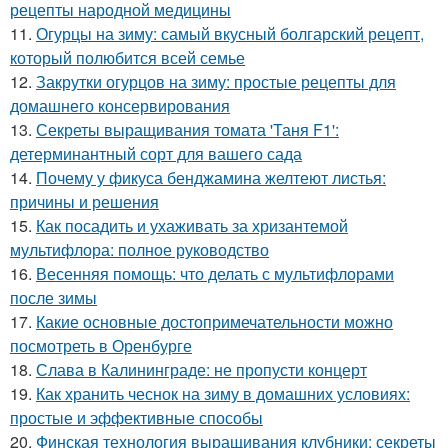
рецепты народной медицины
11.
Огурцы на зиму: самый вкусный болгарский рецепт,
который полюбится всей семье
12.
Закрутки огурцов на зиму: простые рецепты для
домашнего консервирования
13.
Секреты выращивания томата 'Таня F1':
детерминантный сорт для вашего сада
14.
Почему у фикуса бенджамина желтеют листья:
причины и решения
15.
Как посадить и ухаживать за хризантемой
мультифлора: полное руководство
16.
Весенняя помощь: что делать с мультифлорами
после зимы
17.
Какие основные достопримечательности можно
посмотреть в Оренбурге
18.
Слава в Калининграде: не пропусти концерт
19.
Как хранить чеснок на зиму в домашних условиях:
простые и эффективные способы
20.
Финская технология выращивания клубники: секреты