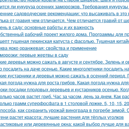
ится ли кукуруза осенних заморозков. Требования кукурузы
енние садоводческие рекомендации: что высаживать в это 
лька от гравия чем отличается. Чем отличается гравий от щ
ень в саду: основные работы и их важность
бственный рабочий проект жилого дома. Программы для п
цепт тушеная пекинская капуста с фасолью. Тушеная китай
ква ярко оранжевая: свойства и применение
морозки: первые жертвы в саду
кие деревья можно сажать в августе и сентябре. Зелень и 
о посадить на даче осенью. Какие многолетники посадить 
кие кустарники и деревья можно сажать в осенний период. 
кая погода нужна для роста грибов. Какая погода нужна для
оки посадки плодовых деревьев и кустарников осенью. Ког
олько часов растет гриб. Час за часом, день за днем. Как ра
олько грамм суперфосфата в 1 столовой ложке. 5, 10, 15, 2
способа, как сохранить урожай винограда в погребе зимой.
тени растет красота: лучшие растения для тёплых уголков
астиковые или деревянные окна: какой выбор лучше для в