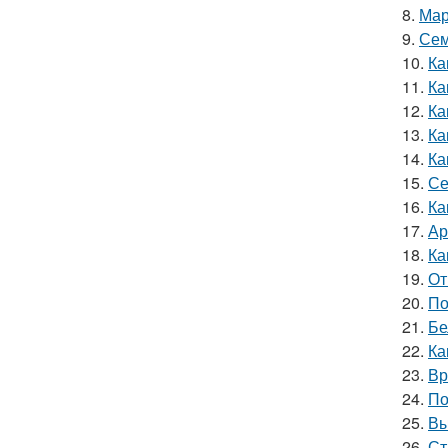
8.
Мар
9.
Сем
10.
Ка
11.
Ка
12.
Ка
13.
Ка
14.
Ка
15.
Се
16.
Ка
17.
Ар
18.
Ка
19.
От
20.
По
21.
Бе
22.
Ка
23.
Вр
24.
По
25.
Вы
26.
Ст