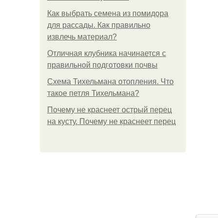
Как выбрать семена из помидора
для рассады. Как правильно
извлечь материал?
Отличная клубника начинается с
правильной подготовки почвы
Схема Тихельмана отопления. Что
такое петля Тихельмана?
Почему не краснеет острый перец
на кусту. Почему не краснеет перец