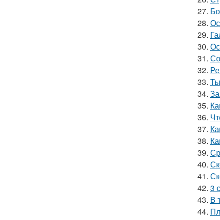
27.
Бо
28.
Ос
29.
Га
30.
Ос
31.
Со
32.
Ре
33.
Ты
34.
За
35.
Ка
36.
Чт
37.
Ка
38.
Ка
39.
Ср
40.
Ск
41.
Ск
42.
3 
43.
В 
44.
Пл