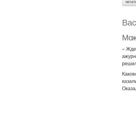
читат
Вас
Мож
« Жде
ажурн
решил
Каков
казал
Оказа