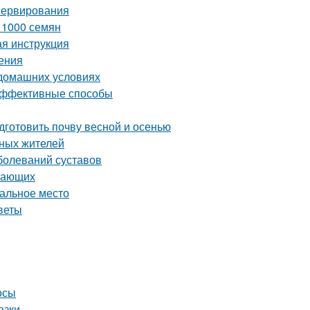
сервирования
з 1000 семян
ая инструкция
ения
 домашних условиях
 эффективные способы
дготовить почву весной и осенью
тных жителей
болеваний суставов
инающих
еальное место
веты
осы
азки