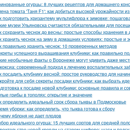
инованные огурцы: 8 лучших рецептов для домашнего кон
ена томата 'Таня F1': как добиться высокой урожайности и
к подготовить хризантему мультифлора к зимовке: пошагов
кие музеи Ульяновска считаются обязательными для посещ
к сохранить чеснок до весны: простые способы хранения в
к хранить чеснок на зиму в домашних условиях: простые и
к правильно хранить чеснок: 10 проверенных методов
креты успешного выращивания клубники: как правильно по
кие необычные факты о Воронеже могут удивить даже мес
коксиа: современный подход к лечению воспалительных за
к посадить клубнику весной: простое руководство для нач
кройте для себя секреты посадки клубники: как выбрать ид
дготовка к посадке новой клубники: основные правила и со
лые грибы в тополях: открытие и значение
к определить идеальный срок сбора тыквы в Подмосковье
емя уборки: как определить, что тыква готова к сбору
чему яблоня не дает плодов
бор идеального огурца: 15 лучших сортов для средней пол
роительство новой кровли на старом шифере: шаги и подск