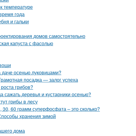
 к температуре
время года
ебня и гальки
роектирования домов самостоятельно
ская капуста с фасолью
овощи
на даче осенью луковицами?
Грамотная посадка — залог успеха
 роста грибов?
да сажать деревья и кустарники осенью?
стут грибы в лесу
0, 30, 60 грамм суперфосфата – это сколько?
 Способы хранения зимой
ашего дома