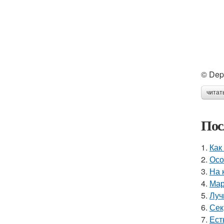
© Dep
читат
Пос
1.
Как
2.
Осо
3.
На 
4.
Мар
5.
Луч
6.
Сек
7.
Ест