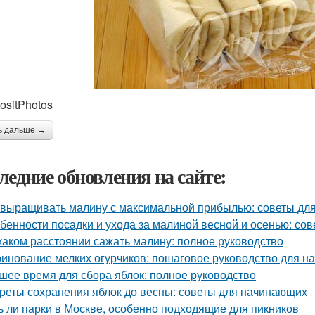
ositPhotos
ь дальше →
ледние обновления на сайте:
 выращивать малину с максимальной прибылью: советы дл
бенности посадки и ухода за малиной весной и осенью: со
каком расстоянии сажать малину: полное руководство
инование мелких огурчиков: пошаговое руководство для 
шее время для сбора яблок: полное руководство
реты сохранения яблок до весны: советы для начинающих
ь ли парки в Москве, особенно подходящие для пикников