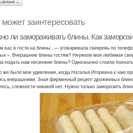
ь дальше →
 может заинтересовать
но ли замораживать блины. Как замороз
м вас в гости на блины , — уговаривала свекровь по тел
ых ». Вчерашние блины гостям? Неужели моя любимая свекр
а подать нам несвежие блины? Однозначно стоило поехать 
о же было мое удивление, когда Наталья Игоревна к чаю п
ись вчерашними. Зная фирменный рецепт дрожжевых блинов ,
лось, сложности никакой нет. Нужно только заморозить бл