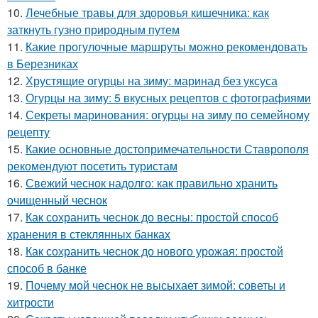
10.
Лечебные травы для здоровья кишечника: как
заткнуть гузно природным путем
11.
Какие прогулочные маршруты можно рекомендовать
в Березниках
12.
Хрустящие огурцы на зиму: маринад без уксуса
13.
Огурцы на зиму: 5 вкусных рецептов с фотографиями
14.
Секреты маринования: огурцы на зиму по семейному
рецепту
15.
Какие основные достопримечательности Ставрополя
рекомендуют посетить туристам
16.
Свежий чеснок надолго: как правильно хранить
очищенный чеснок
17.
Как сохранить чеснок до весны: простой способ
хранения в стеклянных банках
18.
Как сохранить чеснок до нового урожая: простой
способ в банке
19.
Почему мой чеснок не высыхает зимой: советы и
хитрости