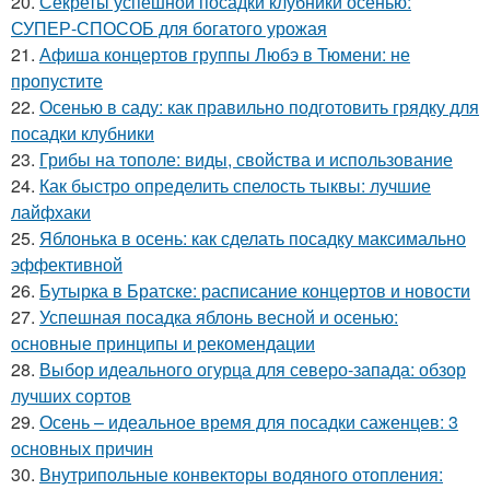
20.
Секреты успешной посадки клубники осенью:
СУПЕР-СПОСОБ для богатого урожая
21.
Афиша концертов группы Любэ в Тюмени: не
пропустите
22.
Осенью в саду: как правильно подготовить грядку для
посадки клубники
23.
Грибы на тополе: виды, свойства и использование
24.
Как быстро определить спелость тыквы: лучшие
лайфхаки
25.
Яблонька в осень: как сделать посадку максимально
эффективной
26.
Бутырка в Братске: расписание концертов и новости
27.
Успешная посадка яблонь весной и осенью:
основные принципы и рекомендации
28.
Выбор идеального огурца для северо-запада: обзор
лучших сортов
29.
Осень – идеальное время для посадки саженцев: 3
основных причин
30.
Внутрипольные конвекторы водяного отопления: