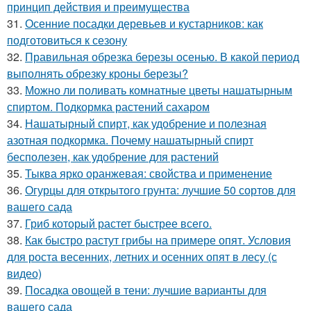
принцип действия и преимущества
31.
Осенние посадки деревьев и кустарников: как
подготовиться к сезону
32.
Правильная обрезка березы осенью. В какой период
выполнять обрезку кроны березы?
33.
Можно ли поливать комнатные цветы нашатырным
спиртом. Подкормка растений сахаром
34.
Нашатырный спирт, как удобрение и полезная
азотная подкормка. Почему нашатырный спирт
бесполезен, как удобрение для растений
35.
Тыква ярко оранжевая: свойства и применение
36.
Огурцы для открытого грунта: лучшие 50 сортов для
вашего сада
37.
Гриб который растет быстрее всего.
38.
Как быстро растут грибы на примере опят. Условия
для роста весенних, летних и осенних опят в лесу (с
видео)
39.
Посадка овощей в тени: лучшие варианты для
вашего сада