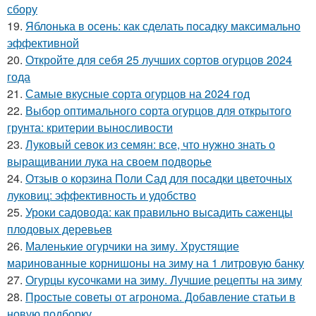
сбору
19.
Яблонька в осень: как сделать посадку максимально
эффективной
20.
Откройте для себя 25 лучших сортов огурцов 2024
года
21.
Самые вкусные сорта огурцов на 2024 год
22.
Выбор оптимального сорта огурцов для открытого
грунта: критерии выносливости
23.
Луковый севок из семян: все, что нужно знать о
выращивании лука на своем подворье
24.
Отзыв о корзина Поли Сад для посадки цветочных
луковиц: эффективность и удобство
25.
Уроки садовода: как правильно высадить саженцы
плодовых деревьев
26.
Маленькие огурчики на зиму. Хрустящие
маринованные корнишоны на зиму на 1 литровую банку
27.
Огурцы кусочками на зиму. Лучшие рецепты на зиму
28.
Простые советы от агронома. Добавление статьи в
новую подборку