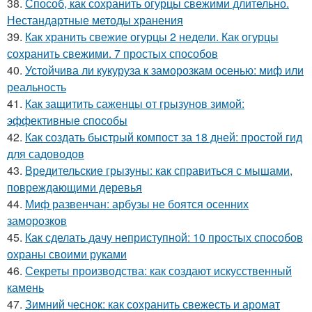
38.
Способ, как сохранить огурцы свежими длительно.
Нестандартные методы хранения
39.
Как хранить свежие огурцы 2 недели. Как огурцы
сохранить свежими. 7 простых способов
40.
Устойчива ли кукуруза к заморозкам осенью: миф или
реальность
41.
Как защитить саженцы от грызунов зимой:
эффективные способы
42.
Как создать быстрый компост за 18 дней: простой гид
для садоводов
43.
Вредительские грызуны: как справиться с мышами,
повреждающими деревья
44.
Миф развенчан: арбузы не боятся осенних
заморозков
45.
Как сделать дачу неприступной: 10 простых способов
охраны своими руками
46.
Секреты производства: как создают искусственный
камень
47.
Зимний чеснок: как сохранить свежесть и аромат