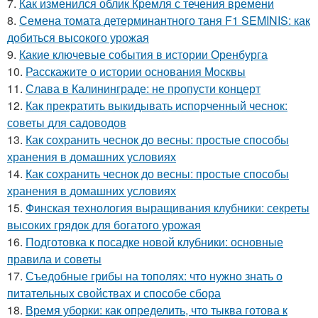
7.
Как изменился облик Кремля с течения времени
8.
Семена томата детерминантного таня F1 SEMINIS: как
добиться высокого урожая
9.
Какие ключевые события в истории Оренбурга
10.
Расскажите о истории основания Москвы
11.
Слава в Калининграде: не пропусти концерт
12.
Как прекратить выкидывать испорченный чеснок:
советы для садоводов
13.
Как сохранить чеснок до весны: простые способы
хранения в домашних условиях
14.
Как сохранить чеснок до весны: простые способы
хранения в домашних условиях
15.
Финская технология выращивания клубники: секреты
высоких грядок для богатого урожая
16.
Подготовка к посадке новой клубники: основные
правила и советы
17.
Съедобные грибы на тополях: что нужно знать о
питательных свойствах и способе сбора
18.
Время уборки: как определить, что тыква готова к