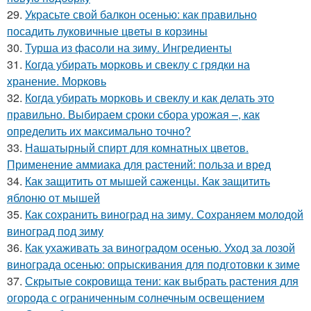
29.
Украсьте свой балкон осенью: как правильно
посадить луковичные цветы в корзины
30.
Турша из фасоли на зиму. Ингредиенты
31.
Когда убирать морковь и свеклу с грядки на
хранение. Морковь
32.
Когда убирать морковь и свеклу и как делать это
правильно. Выбираем сроки сбора урожая –, как
определить их максимально точно?
33.
Нашатырный спирт для комнатных цветов.
Применение аммиака для растений: польза и вред
34.
Как защитить от мышей саженцы. Как защитить
яблоню от мышей
35.
Как сохранить виноград на зиму. Сохраняем молодой
виноград под зиму
36.
Как ухаживать за виноградом осенью. Уход за лозой
винограда осенью: опрыскивания для подготовки к зиме
37.
Скрытые сокровища тени: как выбрать растения для
огорода с ограниченным солнечным освещением