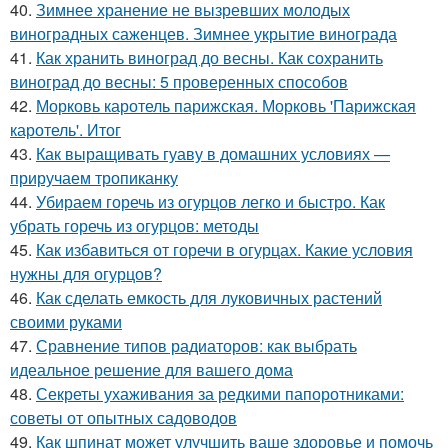
40.
Зимнее хранение не вызревших молодых
виноградных саженцев. Зимнее укрытие винограда
41.
Как хранить виноград до весны. Как сохранить
виноград до весны: 5 проверенных способов
42.
Морковь каротель парижская. Морковь 'Парижская
каротель'. Итог
43.
Как выращивать гуаву в домашних условиях —
приручаем тропиканку
44.
Убираем горечь из огурцов легко и быстро. Как
убрать горечь из огурцов: методы
45.
Как избавиться от горечи в огурцах. Какие условия
нужны для огурцов?
46.
Как сделать емкость для луковичных растений
своими руками
47.
Сравнение типов радиаторов: как выбрать
идеальное решение для вашего дома
48.
Секреты ухаживания за редкими папоротниками:
советы от опытных садоводов
49.
Как шпинат может улучшить ваше здоровье и помочь