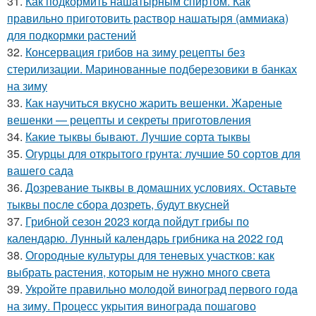
31.
Как подкормить нашатырным спиртом. Как
правильно приготовить раствор нашатыря (аммиака)
для подкормки растений
32.
Консервация грибов на зиму рецепты без
стерилизации. Маринованные подберезовики в банках
на зиму
33.
Как научиться вкусно жарить вешенки. Жареные
вешенки — рецепты и секреты приготовления
34.
Какие тыквы бывают. Лучшие сорта тыквы
35.
Огурцы для открытого грунта: лучшие 50 сортов для
вашего сада
36.
Дозревание тыквы в домашних условиях. Оставьте
тыквы после сбора дозреть, будут вкусней
37.
Грибной сезон 2023 когда пойдут грибы по
календарю. Лунный календарь грибника на 2022 год
38.
Огородные культуры для теневых участков: как
выбрать растения, которым не нужно много света
39.
Укройте правильно молодой виноград первого года
на зиму. Процесс укрытия винограда пошагово