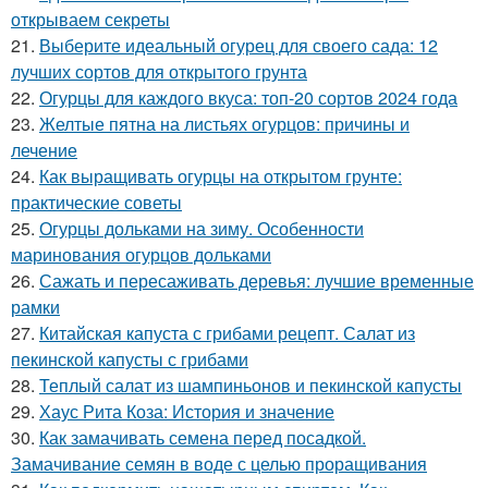
открываем секреты
21.
Выберите идеальный огурец для своего сада: 12
лучших сортов для открытого грунта
22.
Огурцы для каждого вкуса: топ-20 сортов 2024 года
23.
Желтые пятна на листьях огурцов: причины и
лечение
24.
Как выращивать огурцы на открытом грунте:
практические советы
25.
Огурцы дольками на зиму. Особенности
маринования огурцов дольками
26.
Сажать и пересаживать деревья: лучшие временные
рамки
27.
Китайская капуста с грибами рецепт. Салат из
пекинской капусты с грибами
28.
Теплый салат из шампиньонов и пекинской капусты
29.
Хаус Рита Коза: История и значение
30.
Как замачивать семена перед посадкой.
Замачивание семян в воде с целью проращивания