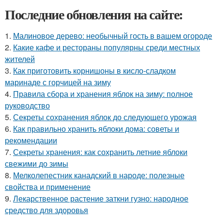
Последние обновления на сайте:
1.
Малиновое дерево: необычный гость в вашем огороде
2.
Какие кафе и рестораны популярны среди местных
жителей
3.
Как приготовить корнишоны в кисло-сладком
маринаде с горчицей на зиму
4.
Правила сбора и хранения яблок на зиму: полное
руководство
5.
Секреты сохранения яблок до следующего урожая
6.
Как правильно хранить яблоки дома: советы и
рекомендации
7.
Секреты хранения: как сохранить летние яблоки
свежими до зимы
8.
Мелколепестник канадский в народе: полезные
свойства и применение
9.
Лекарственное растение заткни гузно: народное
средство для здоровья