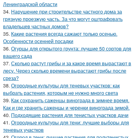
Ленинградской области
34.
Нарушение при строительстве частного дома за
грязную проезжую часть. За что могут оштрафовать
владельцев частных домов?
35.
Какие растения всегда сажают только осенью.
Особенности осенней посадки
36.
Огурцы для открытого грунта: лучшие 50 сортов для
вашего сада
37.
Сколько растут грибы и за какое время вырастают в
лесу. Через сколько времени вырастают грибы после
среза?
38.
Огородные культуры для теневых участков: как
выбрать растения, которым не нужно много света
39.
Как сохранить саженцы винограда в зимнее время.
Как и где хранить саженцы и черенки винограда зимой.
40.
Подходящие растения для тенистых участков дачи
41.
Огородные культуры для тени: лучшие выборы для
теневых участков
42.
Огород в тени: лучшие растения для полутенистых