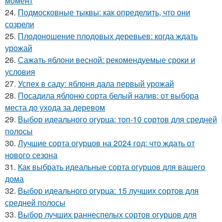
момент
24.
Подмосковные тыквы: как определить, что они
созрели
25.
Плодоношение плодовых деревьев: когда ждать
урожай
26.
Сажать яблони весной: рекомендуемые сроки и
условия
27.
Успех в саду: яблоня дала первый урожай
28.
Посадила яблоню сорта белый налив: от выбора
места до ухода за деревом
29.
Выбор идеального огурца: топ-10 сортов для средней
полосы
30.
Лучшие сорта огурцов на 2024 год: что ждать от
нового сезона
31.
Как выбрать идеальные сорта огурцов для вашего
дома
32.
Выбор идеального огурца: 15 лучших сортов для
средней полосы
33.
Выбор лучших раннеспелых сортов огурцов для