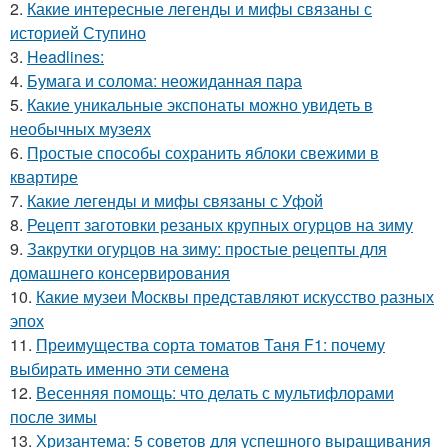
2.
Какие интересные легенды и мифы связаны с
историей Ступино
3.
Headlines:
4.
Бумага и солома: неожиданная пара
5.
Какие уникальные экспонаты можно увидеть в
необычных музеях
6.
Простые способы сохранить яблоки свежими в
квартире
7.
Какие легенды и мифы связаны с Уфой
8.
Рецепт заготовки резаных крупных огурцов на зиму
9.
Закрутки огурцов на зиму: простые рецепты для
домашнего консервирования
10.
Какие музеи Москвы представляют искусство разных
эпох
11.
Преимущества сорта томатов Таня F1: почему
выбирать именно эти семена
12.
Весенняя помощь: что делать с мультифлорами
после зимы
13.
Хризантема: 5 советов для успешного выращивания