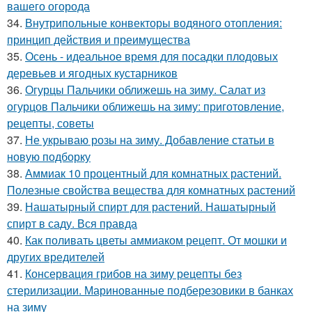
вашего огорода
34.
Внутрипольные конвекторы водяного отопления:
принцип действия и преимущества
35.
Осень - идеальное время для посадки плодовых
деревьев и ягодных кустарников
36.
Огурцы Пальчики оближешь на зиму. Салат из
огурцов Пальчики оближешь на зиму: приготовление,
рецепты, советы
37.
Не укрываю розы на зиму. Добавление статьи в
новую подборку
38.
Аммиак 10 процентный для комнатных растений.
Полезные свойства вещества для комнатных растений
39.
Нашатырный спирт для растений. Нашатырный
спирт в саду. Вся правда
40.
Как поливать цветы аммиаком рецепт. От мошки и
других вредителей
41.
Консервация грибов на зиму рецепты без
стерилизации. Маринованные подберезовики в банках
на зиму