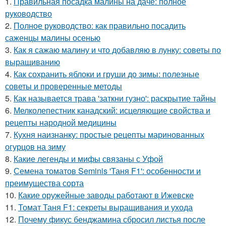
1.
Правильная посадка малины на даче: полное
руководство
2.
Полное руководство: как правильно посадить
саженцы малины осенью
3.
Как я сажаю малину и что добавляю в лунку: советы по
выращиванию
4.
Как сохранить яблоки и груши до зимы: полезные
советы и проверенные методы
5.
Как называется трава 'заткни гузно': раскрытие тайны
6.
Мелколепестник канадский: исцеляющие свойства и
рецепты народной медицины
7.
Кухня наизнанку: простые рецепты маринованных
огурцов на зиму
8.
Какие легенды и мифы связаны с Уфой
9.
Семена томатов Seminis 'Таня F1': особенности и
преимущества сорта
10.
Какие оружейные заводы работают в Ижевске
11.
Томат Таня F1: секреты выращивания и ухода
12.
Почему фикус бенджамина сбросил листья после