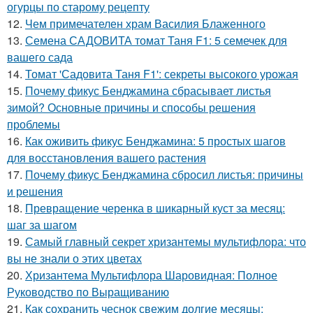
огурцы по старому рецепту
12.
Чем примечателен храм Василия Блаженного
13.
Семена САДОВИТА томат Таня F1: 5 семечек для
вашего сада
14.
Томат 'Садовита Таня F1': секреты высокого урожая
15.
Почему фикус Бенджамина сбрасывает листья
зимой? Основные причины и способы решения
проблемы
16.
Как оживить фикус Бенджамина: 5 простых шагов
для восстановления вашего растения
17.
Почему фикус Бенджамина сбросил листья: причины
и решения
18.
Превращение черенка в шикарный куст за месяц:
шаг за шагом
19.
Самый главный секрет хризантемы мультифлора: что
вы не знали о этих цветах
20.
Хризантема Мультифлора Шаровидная: Полное
Руководство по Выращиванию
21.
Как сохранить чеснок свежим долгие месяцы: