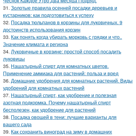
Чеснок Каждое Утро Два месяца Подряд.
31.
Золотые правила осенней посадки деревьев и
кустарников: как подготовиться к успеху
32.
Посадка тюльпанов в корзины для луковичных. 9
достоинств использования корзин
33.
Как понять когда убирать морковь с грядки и что..
Значение климата и региона
34.
Луковичные в корзине: простой способ посадить
луковицы
35.
Нашатырный спирт для комнатных цветов.
Применение аммиака для растений: польза и вред
36.
Домашние удобрения для комнатных растений. Виды
удобрений для комнатных растений
37.
Нашатырный спирт, как удобрение и полезная
азотная подкормка. Почему нашатырный спирт
бесполезен, как удобрение для растений
38.
Посадка овощей в тени: лучшие варианты для
вашего сада
39.
Как сохранить виноград на зиму в домашних