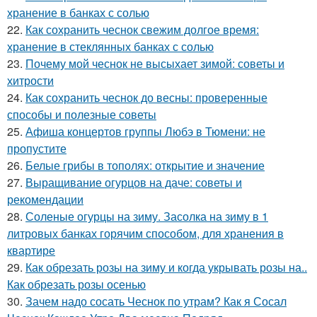
хранение в банках с солью
22.
Как сохранить чеснок свежим долгое время:
хранение в стеклянных банках с солью
23.
Почему мой чеснок не высыхает зимой: советы и
хитрости
24.
Как сохранить чеснок до весны: проверенные
способы и полезные советы
25.
Афиша концертов группы Любэ в Тюмени: не
пропустите
26.
Белые грибы в тополях: открытие и значение
27.
Выращивание огурцов на даче: советы и
рекомендации
28.
Соленые огурцы на зиму. Засолка на зиму в 1
литровых банках горячим способом, для хранения в
квартире
29.
Как обрезать розы на зиму и когда укрывать розы на..
Как обрезать розы осенью
30.
Зачем надо сосать Чеснок по утрам? Как я Сосал