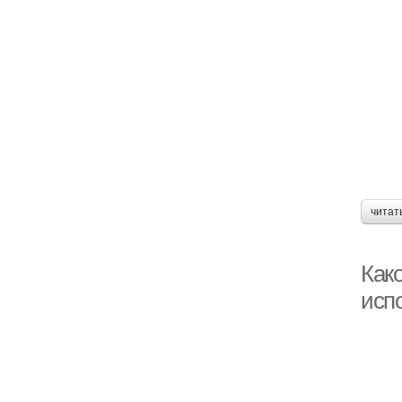
читат
Как
исп