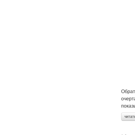
Обрат
очерт
показ
читат