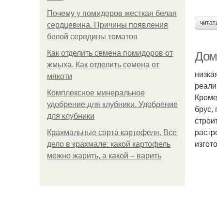
Почему у помидоров жесткая белая
читат
сердцевина. Причины появления
белой середины томатов
Как отделить семена помидоров от
Дом
жмыха. Как отделить семена от
низка
мякоти
реали
Комплексное минеральное
Кроме
удобрение для клубники. Удобрение
брус,
для клубники
строи
растр
Крахмальные сорта картофеля. Все
изгот
дело в крахмале: какой картофель
можно жарить, а какой – варить