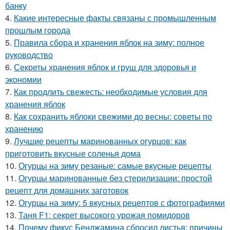
банку
4.
Какие интересные факты связаны с промышленным
прошлым города
5.
Правила сбора и хранения яблок на зиму: полное
руководство
6.
Секреты хранения яблок и груш для здоровья и
экономии
7.
Как продлить свежесть: необходимые условия для
хранения яблок
8.
Как сохранить яблоки свежими до весны: советы по
хранению
9.
Лучшие рецепты маринованных огурцов: как
приготовить вкусные соленья дома
10.
Огурцы на зиму резаные: самые вкусные рецепты
11.
Огурцы маринованные без стерилизации: простой
рецепт для домашних заготовок
12.
Огурцы на зиму: 5 вкусных рецептов с фотографиями
13.
Таня F1: секрет высокого урожая помидоров
14.
Почему фикус Бенджамина сбросил листья: причины