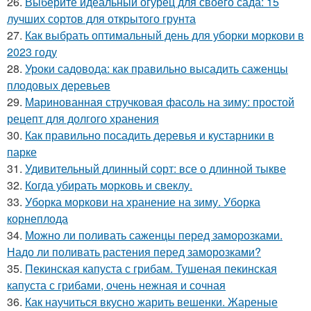
26.
Выберите идеальный огурец для своего сада: 15
лучших сортов для открытого грунта
27.
Как выбрать оптимальный день для уборки моркови в
2023 году
28.
Уроки садовода: как правильно высадить саженцы
плодовых деревьев
29.
Маринованная стручковая фасоль на зиму: простой
рецепт для долгого хранения
30.
Как правильно посадить деревья и кустарники в
парке
31.
Удивительный длинный сорт: все о длинной тыкве
32.
Когда убирать морковь и свеклу.
33.
Уборка моркови на хранение на зиму. Уборка
корнеплода
34.
Можно ли поливать саженцы перед заморозками.
Надо ли поливать растения перед заморозками?
35.
Пекинская капуста с грибам. Тушеная пекинская
капуста с грибами, очень нежная и сочная
36.
Как научиться вкусно жарить вешенки. Жареные