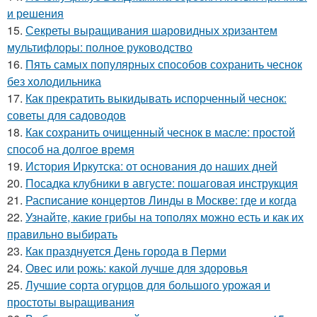
и решения
15.
Секреты выращивания шаровидных хризантем
мультифлоры: полное руководство
16.
Пять самых популярных способов сохранить чеснок
без холодильника
17.
Как прекратить выкидывать испорченный чеснок:
советы для садоводов
18.
Как сохранить очищенный чеснок в масле: простой
способ на долгое время
19.
История Иркутска: от основания до наших дней
20.
Посадка клубники в августе: пошаговая инструкция
21.
Расписание концертов Линды в Москве: где и когда
22.
Узнайте, какие грибы на тополях можно есть и как их
правильно выбирать
23.
Как празднуется День города в Перми
24.
Овес или рожь: какой лучше для здоровья
25.
Лучшие сорта огурцов для большого урожая и
простоты выращивания