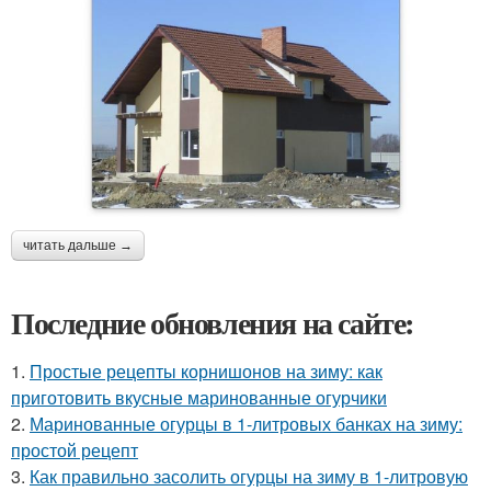
читать дальше →
Последние обновления на сайте:
1.
Простые рецепты корнишонов на зиму: как
приготовить вкусные маринованные огурчики
2.
Маринованные огурцы в 1-литровых банках на зиму:
простой рецепт
3.
Как правильно засолить огурцы на зиму в 1-литровую