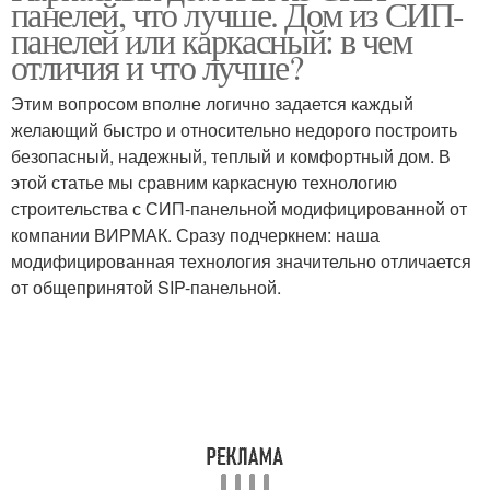
панелей, что лучше. Дом из СИП-
проживания
сэндвич-панелей
панелей или каркасный: в чем
отличия и что лучше?
Дом из сэндвич-
Этим вопросом вполне логично задается каждый
Дом из металлокаркаса
панелей
желающий быстро и относительно недорого построить
безопасный, надежный, теплый и комфортный дом. В
этой статье мы сравним каркасную технологию
строительства с СИП-панельной модифицированной от
Дом из металлических
Загородный дом
компании ВИРМАК. Сразу подчеркнем: наша
сендвич
модифицированная технология значительно отличается
от общепринятой SIP-панельной.