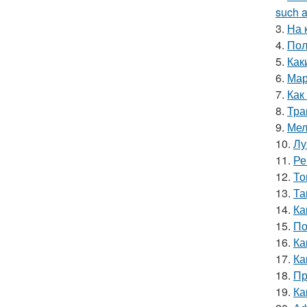
such a
3.
На 
4.
Пол
5.
Как
6.
Мар
7.
Как
8.
Тра
9.
Мел
10.
Лу
11.
Ре
12.
То
13.
Та
14.
Ка
15.
По
16.
Ка
17.
Ка
18.
Пр
19.
Ка