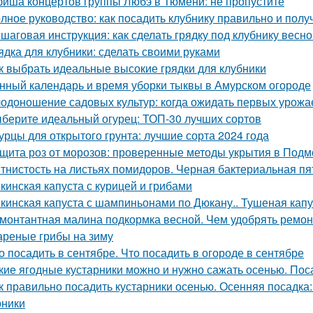
иша концертов группы Любэ в Тюмени: не пропустите
лное руководство: как посадить клубнику правильно и пол
шаговая инструкция: как сделать грядку под клубнику весно
ядка для клубники: сделать своими руками
к выбрать идеальные высокие грядки для клубники
нный календарь и время уборки тыквы в Амурском огороде
одоношение садовых культур: когда ожидать первых урожа
берите идеальный огурец: ТОП-30 лучших сортов
урцы для открытого грунта: лучшие сорта 2024 года
щита роз от морозов: проверенные методы укрытия в Подм
тнистость на листьях помидоров. Черная бактериальная пя
кинская капуста с курицей и грибами
кинская капуста с шампиньонами по Дюкану.. Тушеная капу
монтантная малина подкормка весной. Чем удобрять ремо
реные грибы на зиму
о посадить в сентябре. Что посадить в огороде в сентябре
кие ягодные кустарники можно и нужно сажать осенью. Пос
к правильно посадить кустарники осенью. Осенняя посадка
рники