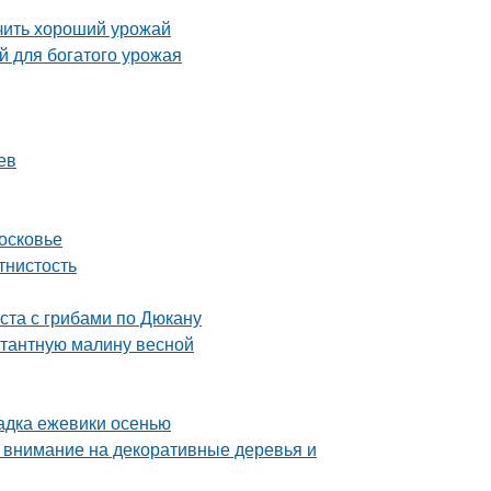
учить хороший урожай
й для богатого урожая
ев
осковье
тнистость
ста с грибами по Дюкану
нтантную малину весной
адка ежевики осенью
: внимание на декоративные деревья и