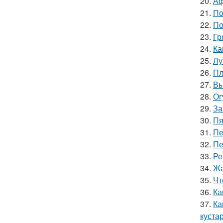
20.
Аф
21.
По
22.
По
23.
Гр
24.
Ка
25.
Лу
26.
Пл
27.
Вы
28.
Ог
29.
За
30.
Пя
31.
Пе
32.
Пе
33.
Ре
34.
Жа
35.
Чт
36.
Ка
37.
Ка
куста