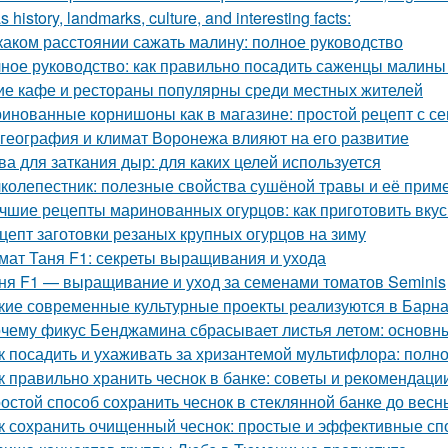
s history, landmarks, culture, and interesting facts:
каком расстоянии сажать малину: полное руководство
ное руководство: как правильно посадить саженцы малины
ие кафе и рестораны популярны среди местных жителей
инованные корнишоны как в магазине: простой рецепт с с
 география и климат Воронежа влияют на его развитие
ва для заткания дыр: для каких целей используется
колепестник: полезные свойства сушёной травы и её прим
чшие рецепты маринованных огурцов: как приготовить вку
цепт заготовки резаных крупных огурцов на зиму
мат Таня F1: секреты выращивания и ухода
ня F1 — выращивание и уход за семенами томатов Seminis
кие современные культурные проекты реализуются в Барн
чему фикус Бенджамина сбрасывает листья летом: основн
к посадить и ухаживать за хризантемой мультифлора: полн
к правильно хранить чеснок в банке: советы и рекомендаци
остой способ сохранить чеснок в стеклянной банке до весн
к сохранить очищенный чеснок: простые и эффективные с