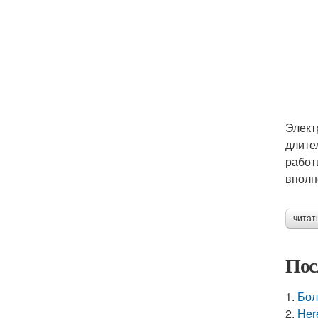
Элект
длите
работ
вполн
читат
Пос
1.
Бол
2.
Here