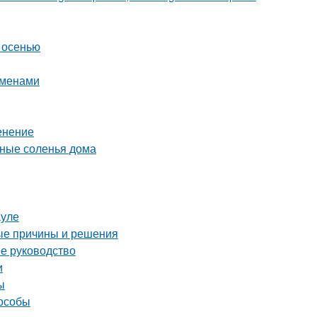
 осенью
еменами
енение
сные соленья дома
ауле
ые причины и решения
ое руководство
и
ы
пособы