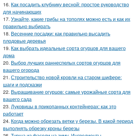
16.
Как посадить клубнику весной: простое руководство
для начинающих
17.
Узнайте, какие грибы на тополях можно есть и как их
правильно выбирать
18.
Весенние посадки: как правильно высадить
плодовые деревья
19.
Как выбрать идеальные сорта огурцов для вашего
дома
20.
Выбор лучших раннеспелых сортов огурцов для
вашего огорода
21.
Строительство новой кровли на старом шифере:
шаги и подсказки
22.
Выращивание огурцов: самые урожайные сорта для
вашего сада
23.
Луковицы в прикопанных контейнерах: как это
работает
24.
Когда можно обрезать ветки у березы. В какой период
выполнять обрезку кроны березы
25.
Турша из фасоли на зиму. Ингредиенты