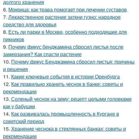
долгого хранения
6.
Мокрица: как трава помогает при лечении суставов
7.
Лекарственное растение заткни гузно: народное
средство для здоровья
8.
Есть ли парки в Москве, особенно подходящие для
пикников
9.
Почему фикус бенджамина сбросил листья после
замерзания? Как спасти растение
10.
Почему фикус Бенджамина сбросил листья: причины
и решения
11.
Какие ключевые события в истории Оренбурга
12.
Как правильно хранить чеснок в банке: советы и
рекомендации
13.
Соленый чеснок на зиму: рецепт целыми головками
как у бабушки
14.
Как развивалась промышленность в Кургане в
советский период
15.
Хранение чеснока в стеклянных банках: советы и
рекомендации