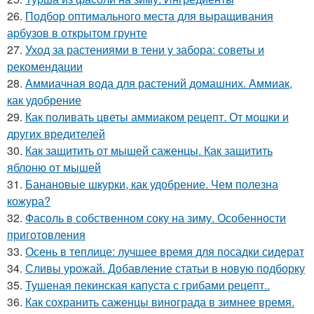
26.
Подбор оптимального места для выращивания
арбузов в открытом грунте
27.
Уход за растениями в тени у забора: советы и
рекомендации
28.
Аммиачная вода для растений домашних. Аммиак,
как удобрение
29.
Как поливать цветы аммиаком рецепт. От мошки и
других вредителей
30.
Как защитить от мышей саженцы. Как защитить
яблоню от мышей
31.
Банановые шкурки, как удобрение. Чем полезна
кожура?
32.
Фасоль в собственном соку на зиму. Особенности
приготовления
33.
Осень в теплице: лучшее время для посадки сидерат
34.
Сливы урожай. Добавление статьи в новую подборку
35.
Тушеная пекинская капуста с грибами рецепт..
36.
Как сохранить саженцы винограда в зимнее время.