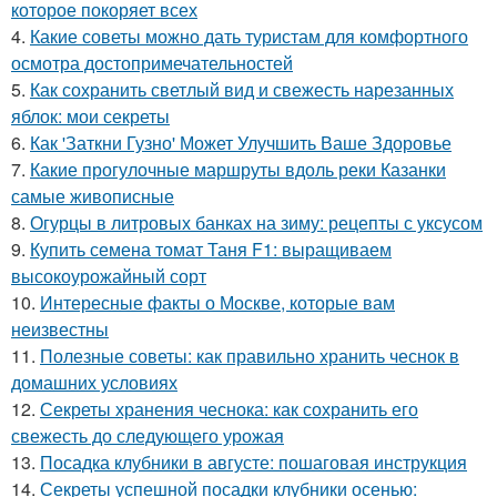
которое покоряет всех
4.
Какие советы можно дать туристам для комфортного
осмотра достопримечательностей
5.
Как сохранить светлый вид и свежесть нарезанных
яблок: мои секреты
6.
Как 'Заткни Гузно' Может Улучшить Ваше Здоровье
7.
Какие прогулочные маршруты вдоль реки Казанки
самые живописные
8.
Огурцы в литровых банках на зиму: рецепты с уксусом
9.
Купить семена томат Таня F1: выращиваем
высокоурожайный сорт
10.
Интересные факты о Москве, которые вам
неизвестны
11.
Полезные советы: как правильно хранить чеснок в
домашних условиях
12.
Секреты хранения чеснока: как сохранить его
свежесть до следующего урожая
13.
Посадка клубники в августе: пошаговая инструкция
14.
Секреты успешной посадки клубники осенью: