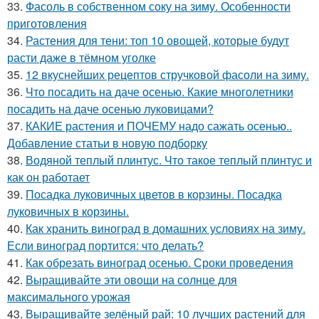
33.
Фасоль в собственном соку на зиму. Особенности
приготовления
34.
Растения для тени: топ 10 овощей, которые будут
расти даже в тёмном уголке
35.
12 вкуснейших рецептов стручковой фасоли на зиму.
36.
Что посадить на даче осенью. Какие многолетники
посадить на даче осенью луковицами?
37.
КАКИЕ растения и ПОЧЕМУ надо сажать осенью..
Добавление статьи в новую подборку
38.
Водяной теплый плинтус. Что такое теплый плинтус и
как он работает
39.
Посадка луковичных цветов в корзины. Посадка
луковичных в корзины.
40.
Как хранить виноград в домашних условиях на зиму.
Если виноград портится: что делать?
41.
Как обрезать виноград осенью. Сроки проведения
42.
Выращивайте эти овощи на солнце для
максимального урожая
43.
Выращивайте зелёный рай: 10 лучших растений для