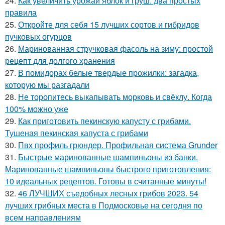
24.
Как увеличить урожай яблок и груш: два простых
правила
25.
Откройте для себя 15 лучших сортов и гибридов
пучковых огурцов
26.
Маринованная стручковая фасоль на зиму: простой
рецепт для долгого хранения
27.
В помидорах белые твердые прожилки: загадка,
которую мы разгадали
28.
Не торопитесь выкапывать морковь и свёклу. Когда
100% можно уже
29.
Как приготовить пекинскую капусту с грибами.
Тушеная пекинская капуста с грибами
30.
Пвх профиль грюндер. Профильная система Grunder
31.
Быстрые маринованные шампиньоны из банки.
Маринованные шампиньоны быстрого приготовления:
10 идеальных рецептов. Готовы в считанные минуты!
32.
46 ЛУЧШИХ съедобных лесных грибов 2023. 54
лучших грибных места в Подмосковье на сегодня по
всем направлениям