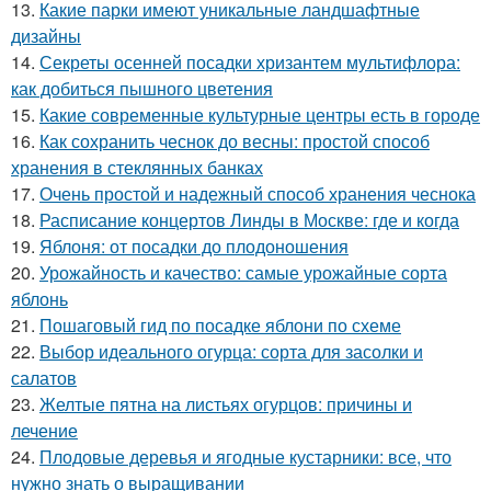
13.
Какие парки имеют уникальные ландшафтные
дизайны
14.
Секреты осенней посадки хризантем мультифлора:
как добиться пышного цветения
15.
Какие современные культурные центры есть в городе
16.
Как сохранить чеснок до весны: простой способ
хранения в стеклянных банках
17.
Очень простой и надежный способ хранения чеснока
18.
Расписание концертов Линды в Москве: где и когда
19.
Яблоня: от посадки до плодоношения
20.
Урожайность и качество: самые урожайные сорта
яблонь
21.
Пошаговый гид по посадке яблони по схеме
22.
Выбор идеального огурца: сорта для засолки и
салатов
23.
Желтые пятна на листьях огурцов: причины и
лечение
24.
Плодовые деревья и ягодные кустарники: все, что
нужно знать о выращивании