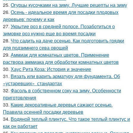
25.
Огурцы кусочками на зиму. Лучшие рецепты на зиму
26.
Осень - идеальное время для посадки плодовых
деревьев: почему и как
27.
Укрытие роз в средней полосе. Позаботиться о
зимовке роз нужно еще во время посадки
28.
Что садить на даче осенью. Как подготовить грядки
для подзимнего сева овощей
29.
Аммиак для комнатных цветов. Применение
раствора аммиака для обработки комнатных цветов
30.
Хаус Рита Коза: История и значение
31.
Вязать или варить арматуру для фундамента. Об
«устаревших» стандартах
32.
Фасоль в собственном соку на зиму. Особенности
приготовления
33.
Какие декоративные деревья сажают осенью.
Правила осенней посадки деревьев
34.
Водяной теплый плинтус. Что такое теплый плинтус и
как он работает