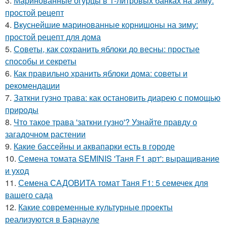
3.
Маринованные огурцы в 1-литровых банках на зиму:
простой рецепт
4.
Вкуснейшие маринованные корнишоны на зиму:
простой рецепт для дома
5.
Советы, как сохранить яблоки до весны: простые
способы и секреты
6.
Как правильно хранить яблоки дома: советы и
рекомендации
7.
Заткни гузно трава: как остановить диарею с помощью
природы
8.
Что такое трава 'заткни гузно'? Узнайте правду о
загадочном растении
9.
Какие бассейны и аквапарки есть в городе
10.
Семена томата SEMINIS 'Таня F1 арт': выращивание
и уход
11.
Семена САДОВИТА томат Таня F1: 5 семечек для
вашего сада
12.
Какие современные культурные проекты
реализуются в Барнауле