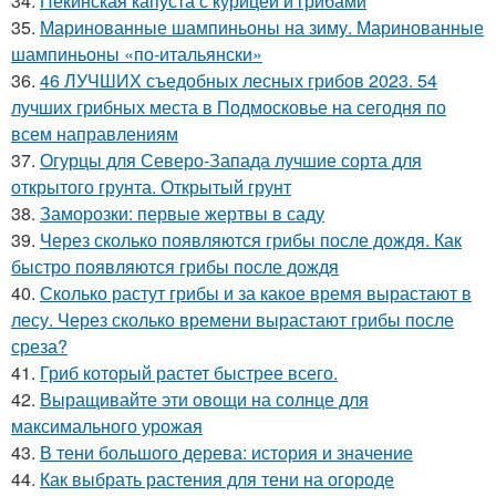
34.
Пекинская капуста с курицей и грибами
35.
Маринованные шампиньоны на зиму. Маринованные
шампиньоны «по-итальянски»
36.
46 ЛУЧШИХ съедобных лесных грибов 2023. 54
лучших грибных места в Подмосковье на сегодня по
всем направлениям
37.
Огурцы для Северо-Запада лучшие сорта для
открытого грунта. Открытый грунт
38.
Заморозки: первые жертвы в саду
39.
Через сколько появляются грибы после дождя. Как
быстро появляются грибы после дождя
40.
Сколько растут грибы и за какое время вырастают в
лесу. Через сколько времени вырастают грибы после
среза?
41.
Гриб который растет быстрее всего.
42.
Выращивайте эти овощи на солнце для
максимального урожая
43.
В тени большого дерева: история и значение
44.
Как выбрать растения для тени на огороде