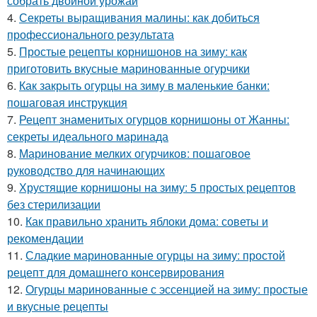
собрать двойной урожай
4.
Секреты выращивания малины: как добиться
профессионального результата
5.
Простые рецепты корнишонов на зиму: как
приготовить вкусные маринованные огурчики
6.
Как закрыть огурцы на зиму в маленькие банки:
пошаговая инструкция
7.
Рецепт знаменитых огурцов корнишоны от Жанны:
секреты идеального маринада
8.
Маринование мелких огурчиков: пошаговое
руководство для начинающих
9.
Хрустящие корнишоны на зиму: 5 простых рецептов
без стерилизации
10.
Как правильно хранить яблоки дома: советы и
рекомендации
11.
Сладкие маринованные огурцы на зиму: простой
рецепт для домашнего консервирования
12.
Огурцы маринованные с эссенцией на зиму: простые
и вкусные рецепты