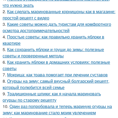
что нужно знать
2.
Как сделать маринованные корнишоны как в магазине:
простой рецепт с видео
3.
Какие советы можно дать туристам для комфортного
осмотра достопримечательностей
4.
Простые советы: как правильно хранить яблоки в
квартире
5.
Как сохранить яблоки и груши до зимы: полезные
советы и проверенные методы
6.
Как хранить яблоки в домашних условиях: полезные
советы
7.
Мокрица: как трава помогает при лечении суставов
8.
Огурцы на зиму: самый вкусный болгарский рецепт,
который полюбится всей семье
9.
Традиционные шпики: как я начала мариновать
огурцы по старому рецепту
10.
Один раз попробовала и теперь мариную огурцы на
зиму: как маринование стало моим увлечением