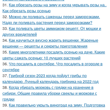
31.
Как обрезать розы на зиму и когда укрывать розы на..
Как обрезать розы осенью
32.
Можно ли поливать саженцы перед заморозками.
Надо ли поливать растения перед заморозками?
33.
Как поливать цветы аммиаком рецепт. От мошки и
других вредителей
34.
Как научиться вкусно жарить вешенки. Жареные
вешенки — рецепты и секреты приготовления
35.
Какие многолетники посадить осенью на даче. Какие
цветы сажать осенью: 10 лучших растений
36.
Что посадить в сентябре. Что посадить в огороде в
сентябре
37.
Грибной сезон 2023 когда пойдут грибы по
календарю. Лунный календарь грибника на 2022 год
38.
Когда убирать морковь с грядки на хранение в
сибири. Общие правила уборки свеклы и моркови с
грядки
39.
Как правильно укрыть виноград на зиму. Подготовка