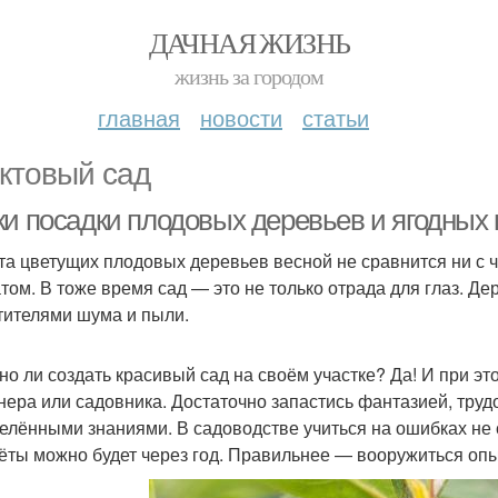
ДАЧНАЯ ЖИЗНЬ
жизнь за городом
главная
новости
статьи
ктовый сад
и посадки плодовых деревьев и ягодных к
та цветущих плодовых деревьев весной не сравнится ни с
том. В тоже время сад — это не только отрада для глаз. Д
тителями шума и пыли.
но ли создать красивый сад на своём участке? Да! И при э
нера или садовника. Достаточно запастись фантазией, тру
елёнными знаниями. В садоводстве учиться на ошибках не с
ёты можно будет через год. Правильнее — вооружиться оп