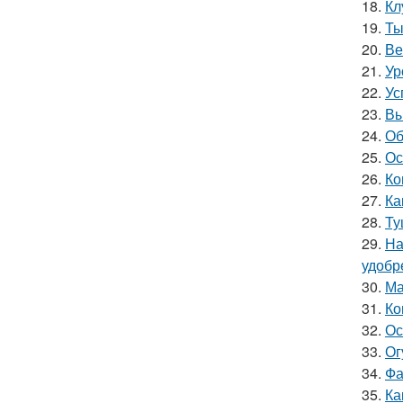
18.
Кл
19.
Ты
20.
Ве
21.
Ур
22.
Ус
23.
Вы
24.
Об
25.
Ос
26.
Ко
27.
Ка
28.
Ту
29.
На
удобр
30.
Ма
31.
Ко
32.
Ос
33.
Ог
34.
Фа
35.
Ка