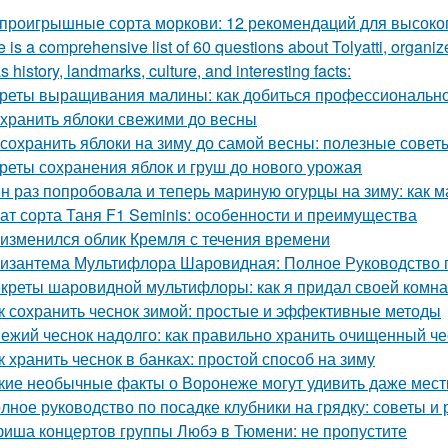
проигрышные сорта моркови: 12 рекомендаций для высоко
 is a comprehensive list of 60 questions about Tolyatti, organi
s history, landmarks, culture, and interesting facts:
реты выращивания малины: как добиться профессионально
 хранить яблоки свежими до весны
 сохранить яблоки на зиму до самой весны: полезные сове
реты сохранения яблок и груш до нового урожая
н раз попробовала и теперь мариную огурцы на зиму: как 
ат сорта Таня F1 Seminis: особенности и преимущества
 изменился облик Кремля с течения времени
изантема Мультифлора Шаровидная: Полное Руководство
креты шаровидной мультифлоры: как я придал своей комн
к сохранить чеснок зимой: простые и эффективные методы
ежий чеснок надолго: как правильно хранить очищенный че
к хранить чеснок в банках: простой способ на зиму
кие необычные факты о Воронеже могут удивить даже мес
лное руководство по посадке клубники на грядку: советы и
иша концертов группы Любэ в Тюмени: не пропустите