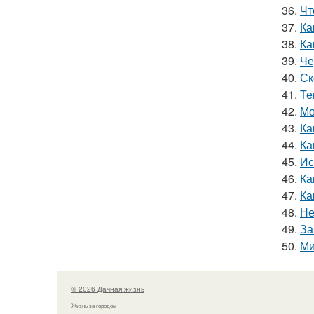
36.
Чт
37.
Ка
38.
Ка
39.
Че
40.
Ск
41.
Те
42.
Мо
43.
Ка
44.
Ка
45.
Ис
46.
Ка
47.
Ка
48.
Не
49.
За
50.
Ми
© 2026 Дачная жизнь
Жизнь за городом