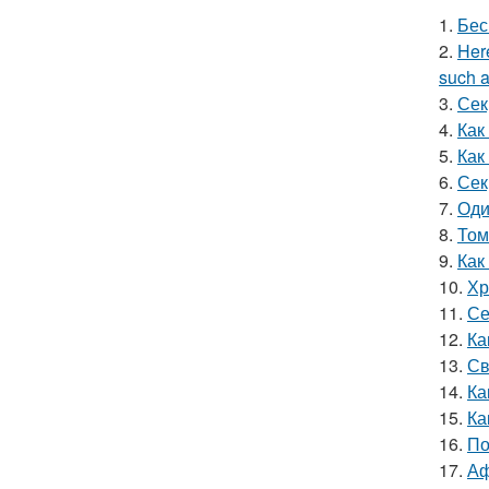
1.
Бес
2.
Here
such a
3.
Сек
4.
Как
5.
Как
6.
Сек
7.
Оди
8.
Том
9.
Как
10.
Хр
11.
Се
12.
Ка
13.
Св
14.
Ка
15.
Ка
16.
По
17.
Аф