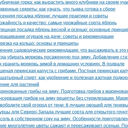
убничная горка: как вырастить много клубники на своем уча
квенные секреты: как узнать, что тыква готова к сборе
сенняя посадка яблони: лучшие практики и советы
ожайность и качество: самые урожайные сорта яблонь
пешная посадка яблонь весной и осенью: основные принци
ращивание огурцов на даче: советы и рекомендации
резка на кольцо: основы и принципы
енние садоводческие рекомендации: что высаживать в это 
гда убирать морковь посаженную под зиму. Добавление ста
к хранить морковь зимой в домашних условиях. В подвале
шеная пекинская капуста с грибами. Постная пекинская кап
шатырный спирт, как удобрение и полезная азотная подкор
ение для растений
ринованные грибы на зиму. Подготовка грибов к маринова
нсервация грибов на зиму рецепты без стерилизации. Мари
вободите свой огород от тени: 8 лучших овощей для теневы
урцы для Северо-Запада лучшие сорта для открытого грунт
соль в собственном соку на зиму. Особенности приготовле
кие многолетние цветы сажают и пересаживают осенью. По