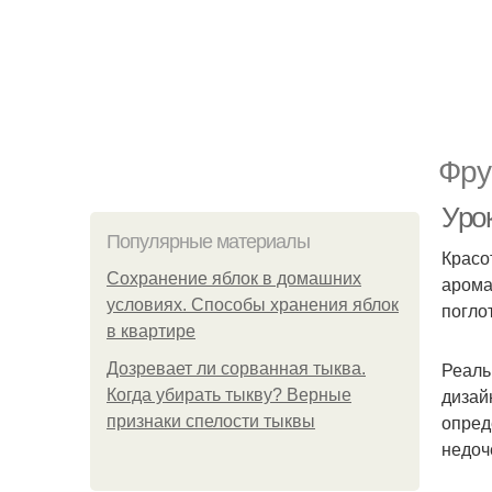
Фру
Урок
Популярные материалы
Красо
Сохранение яблок в домашних
арома
условиях. Способы хранения яблок
погло
в квартире
Реаль
Дозревает ли сорванная тыква.
дизай
Когда убирать тыкву? Верные
опред
признаки спелости тыквы
недоч