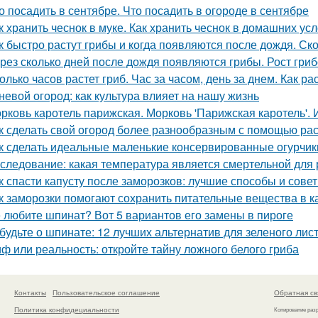
о посадить в сентябре. Что посадить в огороде в сентябре
к хранить чеснок в муке. Как хранить чеснок в домашних ус
к быстро растут грибы и когда появляются после дождя. Ск
рез сколько дней после дождя появляются грибы. Рост гри
олько часов растет гриб. Час за часом, день за днем. Как ра
невой огород: как культура влияет на нашу жизнь
рковь каротель парижская. Морковь 'Парижская каротель'. 
к сделать свой огород более разнообразным с помощью раст
к сделать идеальные маленькие консервированные огурчик
следование: какая температура является смертельной для 
к спасти капусту после заморозков: лучшие способы и сове
к заморозки помогают сохранить питательные вещества в к
 любите шпинат? Вот 5 вариантов его замены в пироге
будьте о шпинате: 12 лучших альтернатив для зеленого лис
ф или реальность: откройте тайну ложного белого гриба
Контакты
Пользовательское соглашение
Обратная св
Политика конфидециальности
Копирование раз