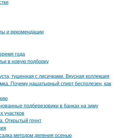
стке
пы и рекомендации
время года
тьи в новую подборку
уста, тушенная с лисичками. Вкусная коллекция
мка. Почему нашатырный спирт бесполезен, как
нию
нованные подберезовики в банках на зиму
х участков
а. Открытый грунт
ния
садка методом деления осенью