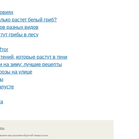
ловиях
олько растет белый гриб?
бов разных видов
стут грибы в лесу
Итог
ений, которые растут в тени
и на зиму: лучшие рецепты
розы на улице
ты
апусте
та
язь
решено при указании обратной гиперссылки.