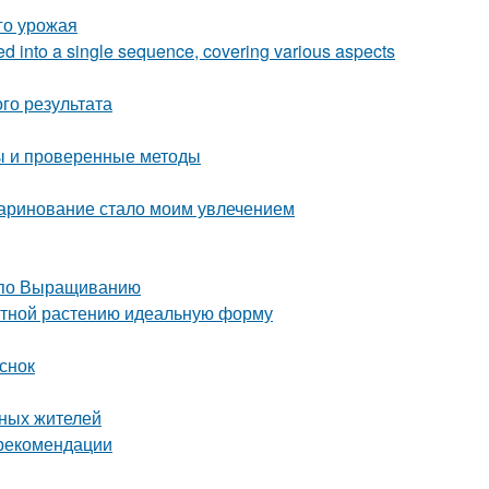
го урожая
zed into a single sequence, covering various aspects
го результата
ты и проверенные методы
маринование стало моим увлечением
 по Выращиванию
атной растению идеальную форму
снок
тных жителей
 рекомендации