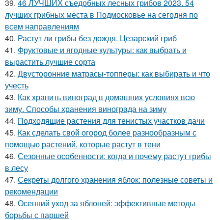
39.
46 ЛУЧШИХ съедобных лесных грибов 2023. 54
лучших грибных места в Подмосковье на сегодня по
всем направлениям
40.
Растут ли грибы без дождя. Цезарский гриб
41.
Фруктовые и ягодные культуры: как выбрать и
вырастить лучшие сорта
42.
Двусторонние матрасы-топперы: как выбирать и что
учесть
43.
Как хранить виноград в домашних условиях всю
зиму. Способы хранения винограда на зиму
44.
Подходящие растения для тенистых участков дачи
45.
Как сделать свой огород более разнообразным с
помощью растений, которые растут в тени
46.
Сезонные особенности: когда и почему растут грибы
в лесу
47.
Секреты долгого хранения яблок: полезные советы и
рекомендации
48.
Осенний уход за яблоней: эффективные методы
борьбы с паршей