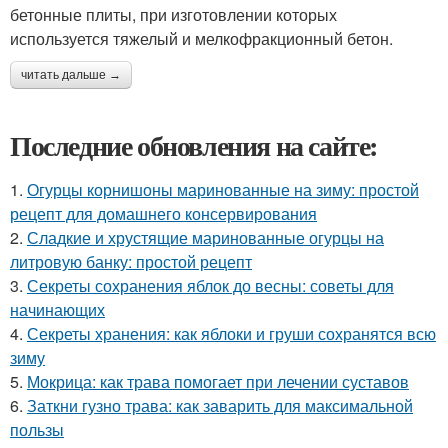
бетонные плиты, при изготовлении которых
используется тяжелый и мелкофракционный бетон.
читать дальше →
Последние обновления на сайте:
1.
Огурцы корнишоны маринованные на зиму: простой
рецепт для домашнего консервирования
2.
Сладкие и хрустящие маринованные огурцы на
литровую банку: простой рецепт
3.
Секреты сохранения яблок до весны: советы для
начинающих
4.
Секреты хранения: как яблоки и груши сохранятся всю
зиму
5.
Мокрица: как трава помогает при лечении суставов
6.
Заткни гузно трава: как заварить для максимальной
пользы