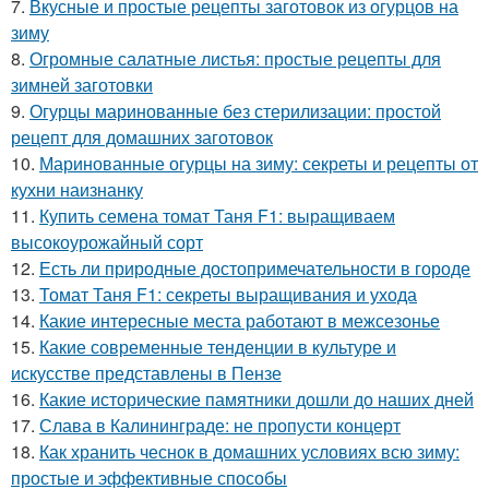
7.
Вкусные и простые рецепты заготовок из огурцов на
зиму
8.
Огромные салатные листья: простые рецепты для
зимней заготовки
9.
Огурцы маринованные без стерилизации: простой
рецепт для домашних заготовок
10.
Маринованные огурцы на зиму: секреты и рецепты от
кухни наизнанку
11.
Купить семена томат Таня F1: выращиваем
высокоурожайный сорт
12.
Есть ли природные достопримечательности в городе
13.
Томат Таня F1: секреты выращивания и ухода
14.
Какие интересные места работают в межсезонье
15.
Какие современные тенденции в культуре и
искусстве представлены в Пензе
16.
Какие исторические памятники дошли до наших дней
17.
Слава в Калининграде: не пропусти концерт
18.
Как хранить чеснок в домашних условиях всю зиму:
простые и эффективные способы