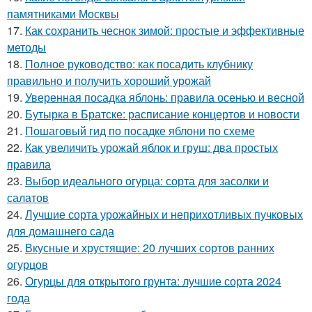
памятниками Москвы
17.
Как сохранить чеснок зимой: простые и эффективные
методы
18.
Полное руководство: как посадить клубнику
правильно и получить хороший урожай
19.
Уверенная посадка яблонь: правила осенью и весной
20.
Бутырка в Братске: расписание концертов и новости
21.
Пошаговый гид по посадке яблони по схеме
22.
Как увеличить урожай яблок и груш: два простых
правила
23.
Выбор идеального огурца: сорта для засолки и
салатов
24.
Лучшие сорта урожайных и неприхотливых пучковых
для домашнего сада
25.
Вкусные и хрустящие: 20 лучших сортов ранних
огурцов
26.
Огурцы для открытого грунта: лучшие сорта 2024
года