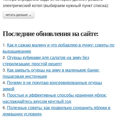
электрический котел (выбираем нужный пункт списка):
читать дальше →
Последние обновления на сайте:
1.
Как я сажаю малину и что добавляю в лунку: советы по
выращиванию
2.
Огурцы кубиками для салатов на зиму без
стерилизации: простой рецепт
3.
Как закрыть огурцы на зиму в маленькие банки:
пошаговая инструкция
4.
Почему я не покупаю консервированные огурцы
зимой
5.
Простые и эффективные способы хранения яблок:
наслаждайтесь вкусом круглый год
6.
Полезные советы: как правильно сохранить яблоки в
домашних условиях