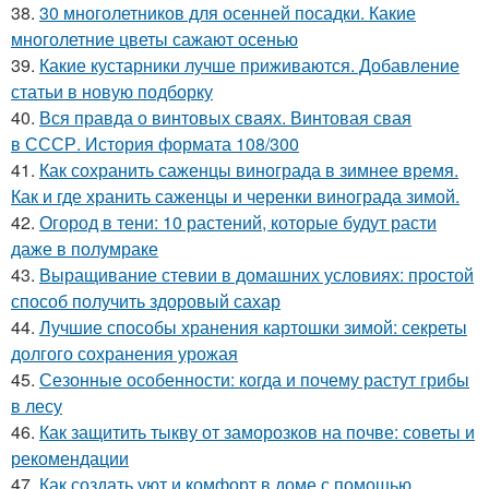
38.
30 многолетников для осенней посадки. Какие
многолетние цветы сажают осенью
39.
Какие кустарники лучше приживаются. Добавление
статьи в новую подборку
40.
Вся правда о винтовых сваях. Винтовая свая
в СССР. История формата 108/300
41.
Как сохранить саженцы винограда в зимнее время.
Как и где хранить саженцы и черенки винограда зимой.
42.
Огород в тени: 10 растений, которые будут расти
даже в полумраке
43.
Выращивание стевии в домашних условиях: простой
способ получить здоровый сахар
44.
Лучшие способы хранения картошки зимой: секреты
долгого сохранения урожая
45.
Сезонные особенности: когда и почему растут грибы
в лесу
46.
Как защитить тыкву от заморозков на почве: советы и
рекомендации
47.
Как создать уют и комфорт в доме с помощью