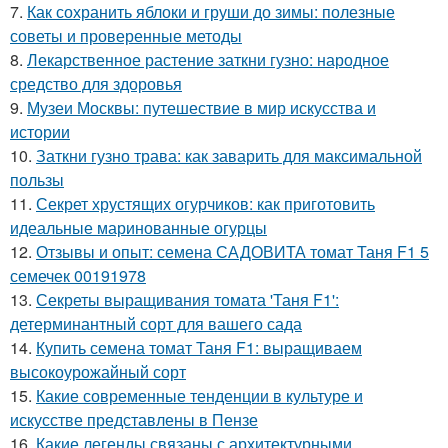
7.
Как сохранить яблоки и груши до зимы: полезные
советы и проверенные методы
8.
Лекарственное растение заткни гузно: народное
средство для здоровья
9.
Музеи Москвы: путешествие в мир искусства и
истории
10.
Заткни гузно трава: как заварить для максимальной
пользы
11.
Секрет хрустящих огурчиков: как приготовить
идеальные маринованные огурцы
12.
Отзывы и опыт: семена САДОВИТА томат Таня F1 5
семечек 00191978
13.
Секреты выращивания томата 'Таня F1':
детерминантный сорт для вашего сада
14.
Купить семена томат Таня F1: выращиваем
высокоурожайный сорт
15.
Какие современные тенденции в культуре и
искусстве представлены в Пензе
16.
Какие легенды связаны с архитектурными