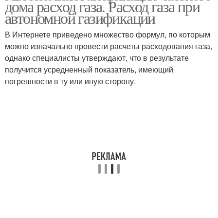
дома расход газа. Расход газа при
газе
автономной газификации
В Интернете приведено множество формул, по которым
можно изначально провести расчеты расходования газа,
Природный газ
Газ в газгольдере
однако специалисты утверждают, что в результате
получится усредненный показатель, имеющий
погрешности в ту или иную сторону.