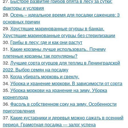
27.
Быстрое развитие грибов опята в лесу за сутки:
факторы и условия
28.
Осень – идеальное время для посадки саженцев: 3
основных причин
29.
Хрустящие маринованные огурцы в банках.
Хрустящие маринованные огурцы без стерилизации
30.
Грибы в лесу: где и как они растут
31.
Какие корзины лучше использовать.. Почему
плетеные корзины так популярны?
32.
Лучшие сорта огурцов для теплиц в Ленинградской
2022. Выбор семян на посадку
33.
Когда убирать морковь и свеклу.
34.
Уборка и хранение моркови. В зависимости от сорта
35.
Уборка моркови на хранение на зиму. Уборка
корнеплода
36.
Фасоль в собственном соку на зиму. Особенности
приготовления
37.
Какие кустарники и деревья можно сажать в осенний
период. Грамотная посадка — залог успеха