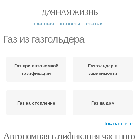
ДАЧНАЯ ЖИЗНЬ
главная
новости
статьи
Газ из газгольдера
Газ при автономной
Газгольдер в
газификации
зависимости
Газ на отопление
Газ на дом
Показать все
Автономная газификация частного
Котёл на баллонном
Сжиженный газ