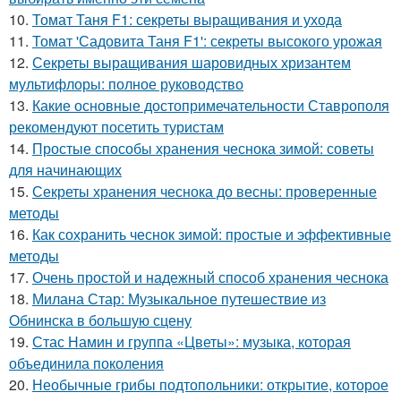
10.
Томат Таня F1: секреты выращивания и ухода
11.
Томат 'Садовита Таня F1': секреты высокого урожая
12.
Секреты выращивания шаровидных хризантем
мультифлоры: полное руководство
13.
Какие основные достопримечательности Ставрополя
рекомендуют посетить туристам
14.
Простые способы хранения чеснока зимой: советы
для начинающих
15.
Секреты хранения чеснока до весны: проверенные
методы
16.
Как сохранить чеснок зимой: простые и эффективные
методы
17.
Очень простой и надежный способ хранения чеснока
18.
Милана Стар: Музыкальное путешествие из
Обнинска в большую сцену
19.
Стас Намин и группа «Цветы»: музыка, которая
объединила поколения
20.
Необычные грибы подтопольники: открытие, которое