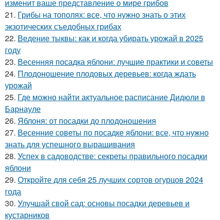
изменит ваше представление о мире грибов
21.
Грибы на тополях: все, что нужно знать о этих
экзотических съедобных грибах
22.
Ведение тыквы: как и когда убирать урожай в 2025
году
23.
Весенняя посадка яблони: лучшие практики и советы
24.
Плодоношение плодовых деревьев: когда ждать
урожай
25.
Где можно найти актуальное расписание Дидюли в
Барнауле
26.
Яблоня: от посадки до плодоношения
27.
Весенние советы по посадке яблони: все, что нужно
знать для успешного выращивания
28.
Успех в садоводстве: секреты правильного посадки
яблони
29.
Откройте для себя 25 лучших сортов огурцов 2024
года
30.
Улучшай свой сад: основы посадки деревьев и
кустарников