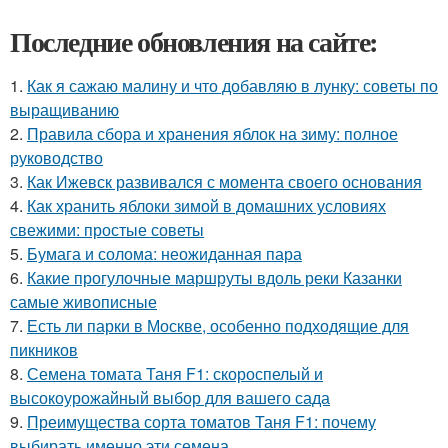
Последние обновления на сайте:
1.
Как я сажаю малину и что добавляю в лунку: советы по
выращиванию
2.
Правила сбора и хранения яблок на зиму: полное
руководство
3.
Как Ижевск развивался с момента своего основания
4.
Как хранить яблоки зимой в домашних условиях
свежими: простые советы
5.
Бумага и солома: неожиданная пара
6.
Какие прогулочные маршруты вдоль реки Казанки
самые живописные
7.
Есть ли парки в Москве, особенно подходящие для
пикников
8.
Семена томата Таня F1: скороспелый и
высокоурожайный выбор для вашего сада
9.
Преимущества сорта томатов Таня F1: почему
выбирать именно эти семена