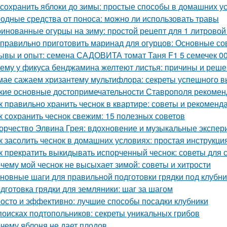
 сохранить яблоки до зимы: простые способы в домашних у
одные средства от поноса: можно ли использовать травы
инованные огурцы на зиму: простой рецепт для 1 литровой
 правильно приготовить маринад для огурцов: Основные со
ывы и опыт: семена САДОВИТА томат Таня F1 5 семечек 0
ему у фикуса бенджамина желтеют листья: причины и реш
мае сажаем хризантему мультифлора: секреты успешного 
кие основные достопримечательности Ставрополя рекоменд
к правильно хранить чеснок в квартире: советы и рекоменд
к сохранить чеснок свежим: 15 полезных советов
орчество Элвина Грея: вдохновение и музыкальные экспе
к засолить чеснок в домашних условиях: простая инструкци
к прекратить выкидывать испорченный чеснок: советы для 
чему мой чеснок не высыхает зимой: советы и хитрости
новные шаги для правильной подготовки грядки под клубни
дготовка грядки для земляники: шаг за шагом
осто и эффективно: лучшие способы посадки клубники
поисках подтопольников: секреты уникальных грибов
чему яблоня не дает плодов