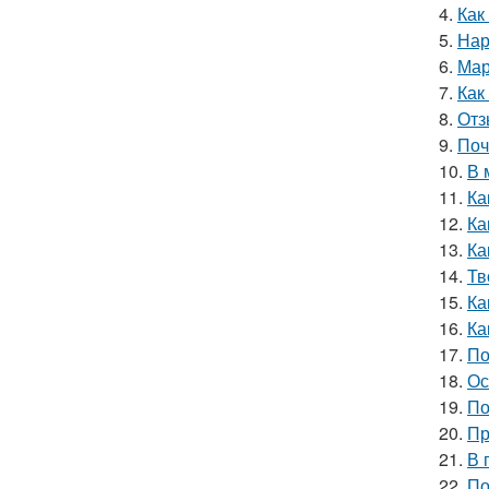
4.
Как
5.
Нар
6.
Мар
7.
Как
8.
Отз
9.
Поч
10.
В 
11.
Ка
12.
Ка
13.
Ка
14.
Тв
15.
Ка
16.
Ка
17.
По
18.
Ос
19.
По
20.
Пр
21.
В 
22.
По