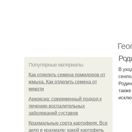
Гео
Род
Популярные материалы
В ухо
Как отделить семена помидоров от
сенпо
жмыха. Как отделить семена от
Родин
мякоти
также
исклю
Аркоксиа: современный подход к
лечению воспалительных
заболеваний суставов
Крахмальные сорта картофеля. Все
дело в крахмале: какой картофель