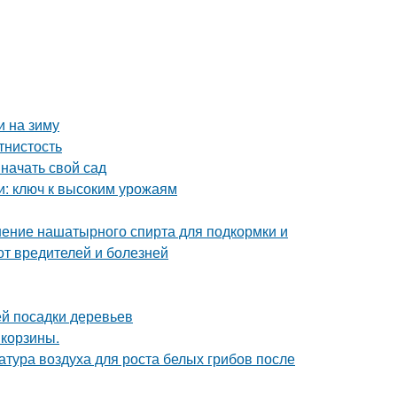
и на зиму
тнистость
 начать свой сад
и: ключ к высоким урожаям
ение нашатырного спирта для подкормки и
от вредителей и болезней
й посадки деревьев
 корзины.
атура воздуха для роста белых грибов после