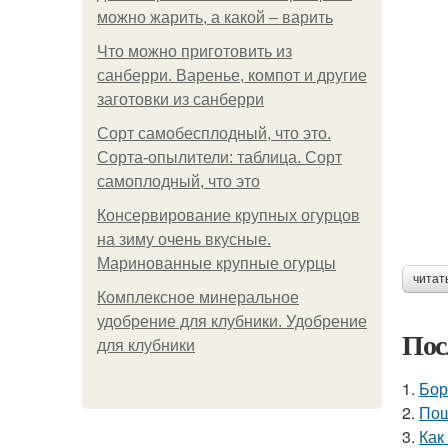
можно жарить, а какой – варить
Что можно приготовить из
санберри. Варенье, компот и другие
заготовки из санберри
Сорт самобесплодный, что это.
Сорта-опылители: таблица. Сорт
самоплодный, что это
Консервирование крупных огурцов
на зиму очень вкусные.
Маринованные крупные огурцы
читат
Комплексное минеральное
удобрение для клубники. Удобрение
Пос
для клубники
1.
Бор
2.
Пош
3.
Как