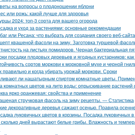
веты на вопросы о плодоношении яблони
ес или рожь: какой лучше для здоровья
урцы 2024: топ-3 сорта для вашего огорода
садка и уход за растениями: основные рекомендации
баг или Ресана: что выбрать для создания своего веб-сайта
цепт квашеной фасоли на зиму. Заготовка туршевой фасол
тнистость на листьях помидоров. Черная бактериальная пя
оки посадки плодовых деревьев и ягодных кустарников: как
тойчивость сортов моркови к морковной мухе и черной гнил
к правильно и когда убирать урожай моркови. Сроки
ливают ли нашатырным спиртом комнатные цветы. Примен
а комнатных цветов на литр воды: опрыскивание растений 
ква ярко оранжевая: свойства и применение
ашеная стручковая фасоль на зиму рецепты. — Статистика
кие декоративные деревья сажают осенью. Правила осенне
садка луковичных цветов в корзины. Посадка луковичных в
 сколько дней вырастают белые грибы. Влажность и темпер
я