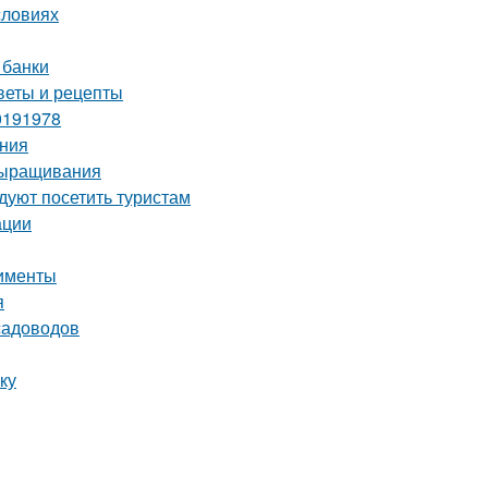
словиях
 банки
веты и рецепты
0191978
ения
выращивания
уют посетить туристам
ации
рименты
я
садоводов
ку