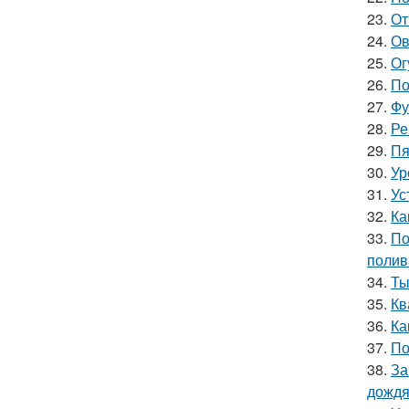
23.
От
24.
Ов
25.
Ог
26.
По
27.
Фу
28.
Ре
29.
Пя
30.
Ур
31.
Ус
32.
Ка
33.
По
полив
34.
Ты
35.
Кв
36.
Ка
37.
По
38.
За
дожд