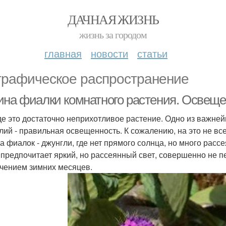
ДАЧНАЯ ЖИЗНЬ
жизнь за городом
главная
новости
статьи
графическое распространение
ина фиалки комнатного растения. Освещ
де это достаточно неприхотливое растение. Одно из важне
лий - правильная освещенность. К сожалению, на это не в
а фиалок - джунгли, где нет прямого солнца, но много расс
 предпочитает яркий, но рассеянный свет, совершенно не п
чением зимних месяцев.