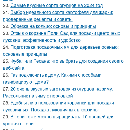
20.
Самые вкусные сорта огурцов на 2024 год
21.
Выбор идеального сорта картофеля для жарки:
проверенные рецепты и советы
22.
Обрезка на кольцо: основы и принципы
23.
Отзыв о корзина Поли Сад для посадки цветочных
луковиц: эффективность и удобство
24.
Подготовка посадочных ям для деревьев осенью:
основные принципы
25.
Фубаг или Ресана: что выбрать для создания своего
веб-сайта
26.
Газ подключить к дому. Какими способами
газифицируют дома?
27.
20 очень вкусных заготовок из огурцов на зиму.
Рассольник на зиму с перловкой
28.
Удобны ли в пользовании корзинки для посадки
луковичных. Посадка луковичных в корзины
29.
В тени тоже можно выращивать: 10 овощей для
урожая в тени