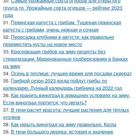
30.
Самые урожайные сорта огурцов для открытого
грунта то. Урожайные сорта огурцов — рейтинг 2023
года
31.
Пекинская капуста с грибам. Тушеная пекинская
капуста с грибами, очень нежная и сочная
32.
Пересадка клубники в августе: как правильно
переместить кусты на новое место
33.
Консервация грибов на зиму рецепты без
стерилизации. Маринованные подберезовики в банках
на зиму
34.
Осень в теплице: лучшее время для посадки сидерат
35.
Грибной сезон 2023 когда пойдут грибы по
календарю. Лунный календарь грибника на 2022 год
36.
Как хранить виноград в домашних условиях на зиму.
Если виноград портится: что делать?
37.
В тени растет красота: лучшие растения для тёплых
уголков
38.
Как укрыть виноград на зиму правильно. Когда
39.
В тени большого дерева: история и значение