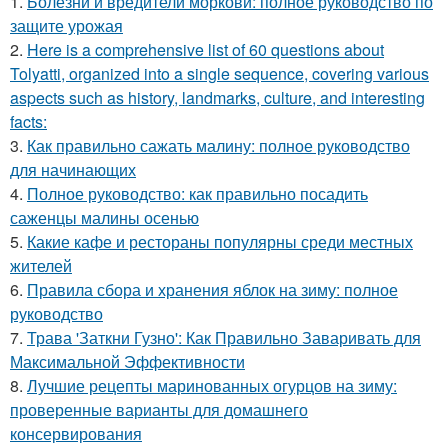
1.
Болезни и вредители моркови: полное руководство по
защите урожая
2.
Here is a comprehensive list of 60 questions about
Tolyatti, organized into a single sequence, covering various
aspects such as history, landmarks, culture, and interesting
facts:
3.
Как правильно сажать малину: полное руководство
для начинающих
4.
Полное руководство: как правильно посадить
саженцы малины осенью
5.
Какие кафе и рестораны популярны среди местных
жителей
6.
Правила сбора и хранения яблок на зиму: полное
руководство
7.
Трава 'Заткни Гузно': Как Правильно Заваривать для
Максимальной Эффективности
8.
Лучшие рецепты маринованных огурцов на зиму:
проверенные варианты для домашнего
консервирования