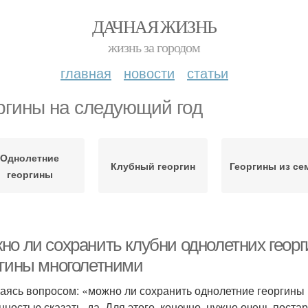
ДАЧНАЯ ЖИЗНЬ
жизнь за городом
главная
новости
статьи
ргины на следующий год
Однолетние
Клубный георгин
Георгины из се
георгины
но ли сохранить клубни однолетних георг
ргины многолетними
аясь вопросом: «можно ли сохранить однолетние георгины 
нностью сказать, да. Для этого, конечно, нужно очень пост