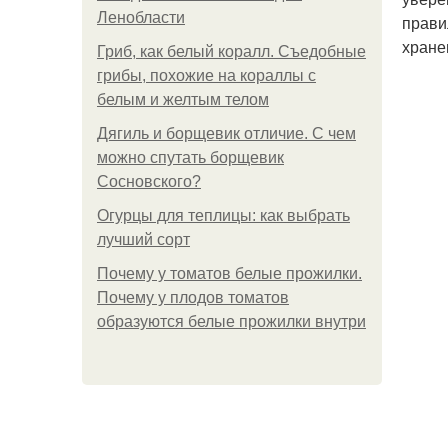
Ленобласти
прави
хране
Гриб, как белый коралл. Съедобные
грибы, похожие на кораллы с
белым и желтым телом
Дягиль и борщевик отличие. С чем
можно спутать борщевик
Сосновского?
Огурцы для теплицы: как выбрать
лучший сорт
Почему у томатов белые прожилки.
Почему у плодов томатов
образуются белые прожилки внутри