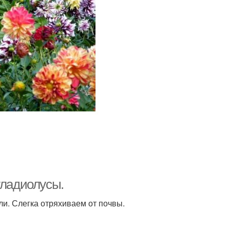
гладиолусы.
и. Слегка отряхиваем от почвы.