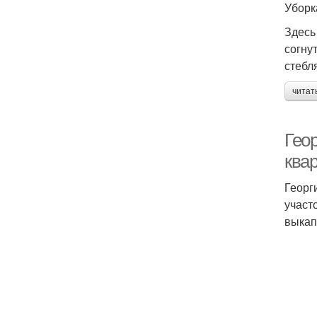
Уборк
Здесь
согну
стебл
читат
Геор
ква
Георг
участ
выкап