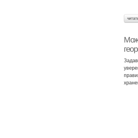
читат
Мож
гео
Задав
увере
прави
хране