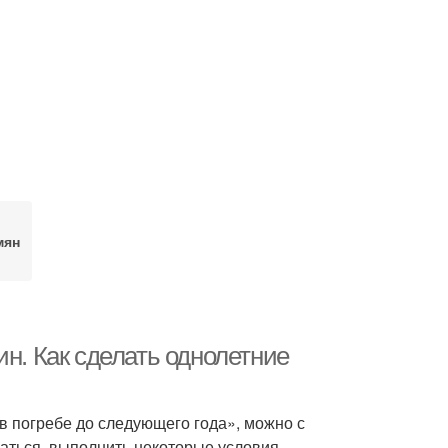
мян
ин. Как сделать однолетние
в погребе до следующего года», можно с
араться, выполнить некоторые условия