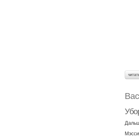
читат
Вас
Убо
Дальш
Мэсси