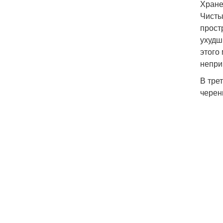
Хране
Чисты
прост
ухудш
этого
непри
В тре
черен