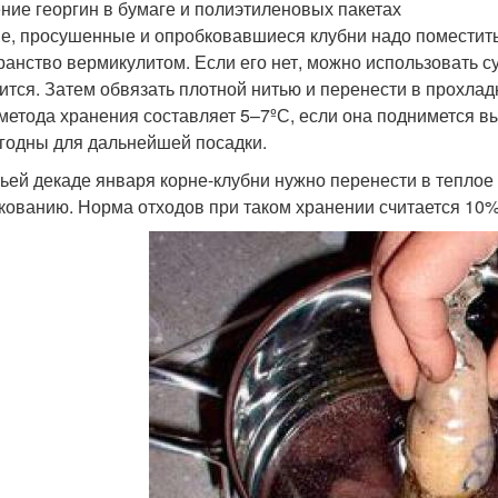
ние георгин в бумаге и полиэтиленовых пакетах
е, просушенные и опробковавшиеся клубни надо поместить
ранство вермикулитом. Если его нет, можно использовать су
ится. Затем обвязать плотной нитью и перенести в прохл
 метода хранения составляет 5–7ºС, если она поднимется вы
годны для дальнейшей посадки.
тьей декаде января корне-клубни нужно перенести в тепло
кованию. Норма отходов при таком хранении считается 10%