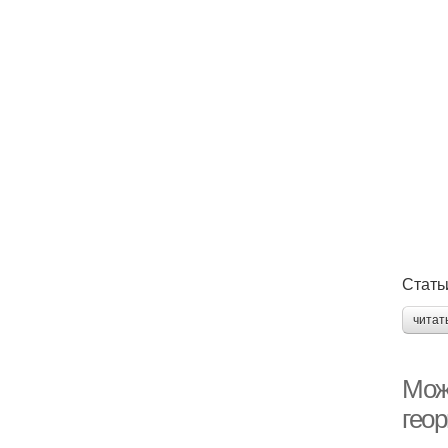
Стать
читат
Мож
гео