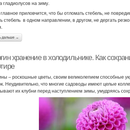
а гладиолусов на зиму.
 главное приловчится, что бы отломать стебель, не повред
ть стебель в одном направлении, в другом, не дергать резко
я.
ь дальше →
гин хранение в холодильнике. Как сохран
ртире
ины – роскошные цветы, своим великолепием способные у
ок. Неудивительно, что многие садоводы имеют целые кол
ывают их клубни перед наступлением зимы, умудряясь сохра