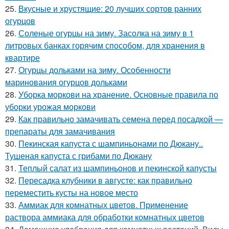
25.
Вкусные и хрустящие: 20 лучших сортов ранних
огурцов
26.
Соленые огурцы на зиму. Засолка на зиму в 1
литровых банках горячим способом, для хранения в
квартире
27.
Огурцы дольками на зиму. Особенности
маринования огурцов дольками
28.
Уборка моркови на хранение. Основные правила по
уборки урожая моркови
29.
Как правильно замачивать семена перед посадкой —
препараты для замачивания
30.
Пекинская капуста с шампиньонами по Дюкану..
Тушеная капуста с грибами по Дюкану
31.
Теплый салат из шампиньонов и пекинской капусты
32.
Пересадка клубники в августе: как правильно
переместить кусты на новое место
33.
Аммиак для комнатных цветов. Применение
раствора аммиака для обработки комнатных цветов