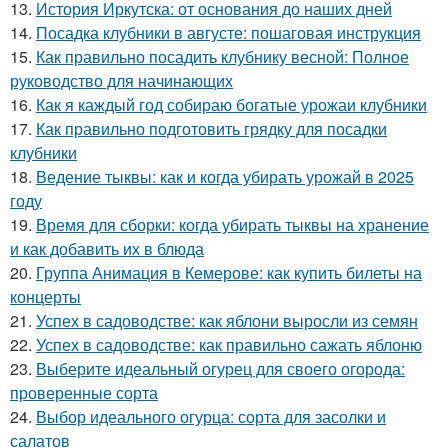
13.
История Иркутска: от основания до наших дней
14.
Посадка клубники в августе: пошаговая инструкция
15.
Как правильно посадить клубнику весной: Полное
руководство для начинающих
16.
Как я каждый год собираю богатые урожаи клубники
17.
Как правильно подготовить грядку для посадки
клубники
18.
Ведение тыквы: как и когда убирать урожай в 2025
году
19.
Время для сборки: когда убирать тыквы на хранение
и как добавить их в блюда
20.
Группа Анимация в Кемерове: как купить билеты на
концерты
21.
Успех в садоводстве: как яблони выросли из семян
22.
Успех в садоводстве: как правильно сажать яблоню
23.
Выберите идеальный огурец для своего огорода:
проверенные сорта
24.
Выбор идеального огурца: сорта для засолки и
салатов