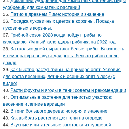
34.
Домашние удобрения для комнатных растений. Виды
удобрений для комнатных растений
35.
Патио в древнем Риме: история и значение
36.
Посадка луковичных цветов в корзины. Посадка
луковичных в корзины.
37.
Грибной сезон 2023 когда пойдут грибы по
календарю. Лунный календарь грибника на 2022 год
38.
За сколько дней вырастают белые грибы. Влажность
и температура воздуха для роста белых грибов после
дождя
39.
Как быстро растут грибы на примере опят. Условия
для роста весенних, летних и осенних опят в лесу (с
видео)
40.
Расти фрукты и ягоды в тени: советы и рекомендации
41.
Оптимальные растения для тенистых участков:
весенние и летние вариации
42.
В тени большого дерева: история и значение
43.
Как выбрать растения для тени на огороде
44.
Вкусные и питательные заготовки из туршевой