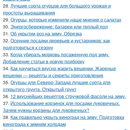
28.
Лучшие сорта огурцов для большого урожая и
простоты выращивания
29.
Огурцы, которые изменили наше мнение о салатах
30.
Энергосбережение: батареи или теплый пол
31.
Об укрытии роз на зиму. Обрезка
32.
Осенние посадки деревьев и кустарников: как
подготовиться к сезону
33.
Когда убирать морковь посаженную под зиму.
Добавление статьи в новую подборку
34.
Как научиться вкусно жарить вешенки. Жареные
вешенки — рецепты и секреты приготовления
35.
Огурцы для Северо-Запада лучшие сорта для
открытого грунта. Открытый грунт
36.
12 вкуснейших рецептов стручковой фасоли на зиму.
37.
Использование корзинок для посадки луковичных.
Зачем нужны корзины для луковичных?
38.
Как правильно укрыть виноград на зиму. Подготовка
винограда к зимним холодам