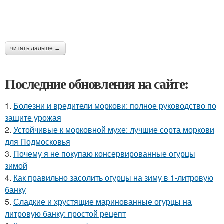
читать дальше →
Последние обновления на сайте:
1.
Болезни и вредители моркови: полное руководство по
защите урожая
2.
Устойчивые к морковной мухе: лучшие сорта моркови
для Подмосковья
3.
Почему я не покупаю консервированные огурцы
зимой
4.
Как правильно засолить огурцы на зиму в 1-литровую
банку
5.
Сладкие и хрустящие маринованные огурцы на
литровую банку: простой рецепт