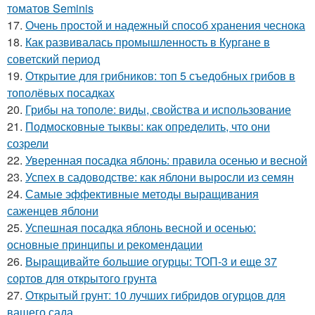
томатов Seminis
17.
Очень простой и надежный способ хранения чеснока
18.
Как развивалась промышленность в Кургане в
советский период
19.
Открытие для грибников: топ 5 съедобных грибов в
тополёвых посадках
20.
Грибы на тополе: виды, свойства и использование
21.
Подмосковные тыквы: как определить, что они
созрели
22.
Уверенная посадка яблонь: правила осенью и весной
23.
Успех в садоводстве: как яблони выросли из семян
24.
Самые эффективные методы выращивания
саженцев яблони
25.
Успешная посадка яблонь весной и осенью:
основные принципы и рекомендации
26.
Выращивайте большие огурцы: ТОП-3 и еще 37
сортов для открытого грунта
27.
Открытый грунт: 10 лучших гибридов огурцов для
вашего сада