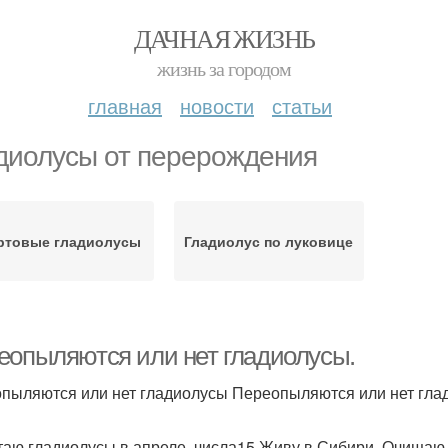
ДАЧНАЯ ЖИЗНЬ
жизнь за городом
главная
новости
статьи
диолусы от перерождения
ртовые гладиолусы
Гладиолус по луковице
еопыляются или нет гладиолусы.
пыляются или нет гладиолусы Переопыляются или нет гла
таю гладиолусы в апреле, числа15 Живу в Сибири. Очищаю 