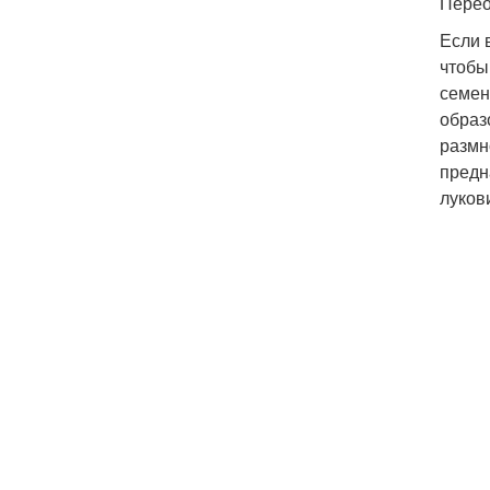
Перео
Если 
чтобы
семен
образ
размн
предн
луков