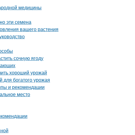
народной медицины
но эти семена
новления вашего растения
уководство
пособы
астить сочную ягоду
инающих
учить хороший урожай
й для богатого урожая
ипы и рекомендации
еальное место
екомендации
вной