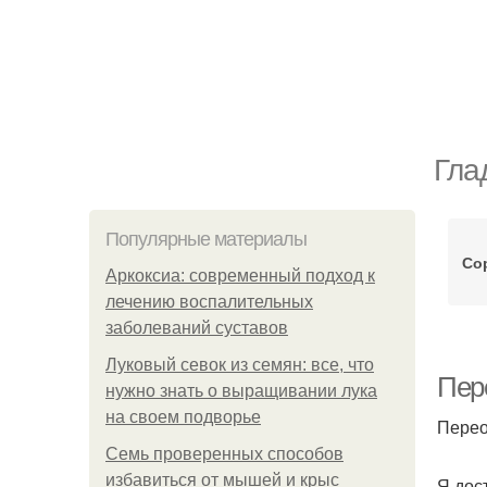
Гла
Популярные материалы
Со
Аркоксиа: современный подход к
лечению воспалительных
заболеваний суставов
Луковый севок из семян: все, что
Пер
нужно знать о выращивании лука
на своем подворье
Перео
Семь проверенных способов
избавиться от мышей и крыс
Я дос