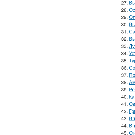
27.
Вы
28.
Ос
29.
От
30.
Вы
31.
Са
32.
Вы
33.
Лу
34.
Ус
35.
Ту
36.
Со
37.
По
38.
Ам
39.
Ре
40.
Ка
41.
Ов
42.
Гр
43.
В 
44.
В 
45.
Ог