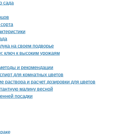
о сада
рцов
 сорта
актеристики
ада
 лука на своем подворье
и: ключ к высоким урожаям
 методы и рекомендации
пирт для комнатных цветов
е раствора и расчет дозировки для цветов
нтантную малину весной
сенней посадки
мраке