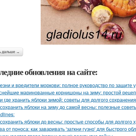
ь дальше →
ледние обновления на сайте:
езни и вредители моркови: полное руководство по защите 
снейшие маринованные корнишоны на зиму: простой рецеп
 и где хранить яблоки зимой: советы для долгого сохранения
 сохранить яблоки на зиму до самой весны: полезные сове
dlines:
 сохранить яблоки до весны: простые способы для долгого 
ва от поноса: как заваривать 'заткни гузно' для быстрого об