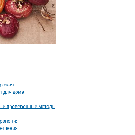
урожая
т для дома
ты и проверенные методы
хранения
легчения