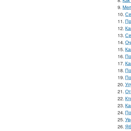
8.
Как
9.
Мел
10.
Се
11.
Пр
12.
Ка
13.
Се
14.
Оч
15.
Ка
16.
По
17.
Ка
18.
По
19.
По
20.
Ул
21.
От
22.
Кт
23.
Ка
24.
По
25.
Ув
26.
Яб