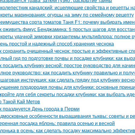
 называется трава 'заткни гузно': раскрытие тайны
колепестник канадский: исцеляющие свойства и рецепты 
креты маринования: огурцы на зиму по семейному рецепту
еимущества сорта томатов Таня F1: почему выбирать имен
к оживить фикус Бенджамина: 5 простых шагов для восста
креты удачной зимовки хризантемы мультифлора: полное р
ень простой и надежный способ хранения чеснока
к сохранить очищенный чеснок: простые и эффективные с
лный гид по подготовке почвы и посадке клубники: как выр
к посадить клубнику весной: простое руководство для нач
лное руководство: как посадить клубнику правильно и пол
шаговая инструкция: как сделать грядку под клубнику весно
учшение плодородия почвы для клубники: основные принц
кройте для себя секреты посадки клубники: как выбрать ид
о Такой Кай Метов
к празднуется День города в Перми
дмосковные особенности выращивания тыквы: советы и р
еренная посадка яблонь: правила осенью и весной
лонька в осень: как сделать посадку максимально эффекти