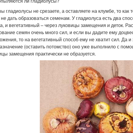
пыляются ли гладиолусы?
вы гладиолусы не срезаете, а оставляете на клумбе, то как 
 не дать образоваться семенам. У гладиолуса есть два спо
а, и вегетативный – через луковицы замещения и деток. Рас
ование семян очень много сил, и если вы дадите ему доцвес
ожения, то на вегетативный способ ему не хватит сил. Да и
азначение (оставить потомство) оно уже выполнило с помо
ицы замещения практически не образуется.