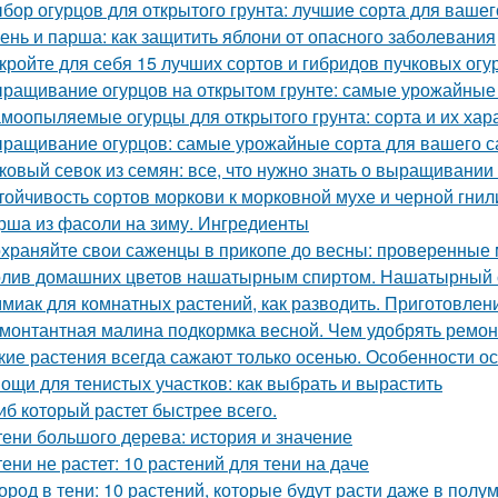
бор огурцов для открытого грунта: лучшие сорта для вашег
ень и парша: как защитить яблони от опасного заболевания
кройте для себя 15 лучших сортов и гибридов пучковых огу
ращивание огурцов на открытом грунте: самые урожайные
моопыляемые огурцы для открытого грунта: сорта и их хар
ращивание огурцов: самые урожайные сорта для вашего с
ковый севок из семян: все, что нужно знать о выращивании
тойчивость сортов моркови к морковной мухе и черной гнил
рша из фасоли на зиму. Ингредиенты
храняйте свои саженцы в прикопе до весны: проверенные
лив домашних цветов нашатырным спиртом. Нашатырный с
миак для комнатных растений, как разводить. Приготовлени
монтантная малина подкормка весной. Чем удобрять ремо
кие растения всегда сажают только осенью. Особенности о
ощи для тенистых участков: как выбрать и вырастить
иб который растет быстрее всего.
тени большого дерева: история и значение
тени не растет: 10 растений для тени на даче
ород в тени: 10 растений, которые будут расти даже в полу