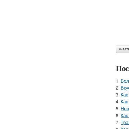
читат
Пос
1.
Бол
2.
Вку
3.
Как
4.
Как
5.
Hea
6.
Как
7.
Тра