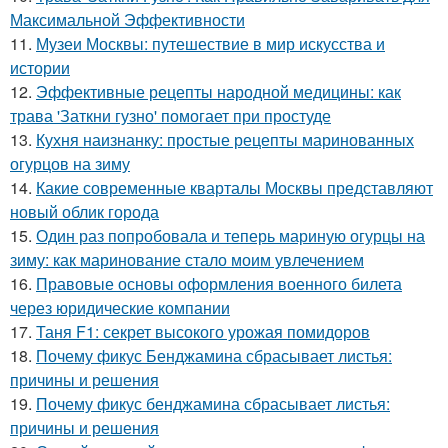
Максимальной Эффективности
11.
Музеи Москвы: путешествие в мир искусства и
истории
12.
Эффективные рецепты народной медицины: как
трава 'Заткни гузно' помогает при простуде
13.
Кухня наизнанку: простые рецепты маринованных
огурцов на зиму
14.
Какие современные кварталы Москвы представляют
новый облик города
15.
Один раз попробовала и теперь мариную огурцы на
зиму: как маринование стало моим увлечением
16.
Правовые основы оформления военного билета
через юридические компании
17.
Таня F1: секрет высокого урожая помидоров
18.
Почему фикус Бенджамина сбрасывает листья:
причины и решения
19.
Почему фикус бенджамина сбрасывает листья:
причины и решения