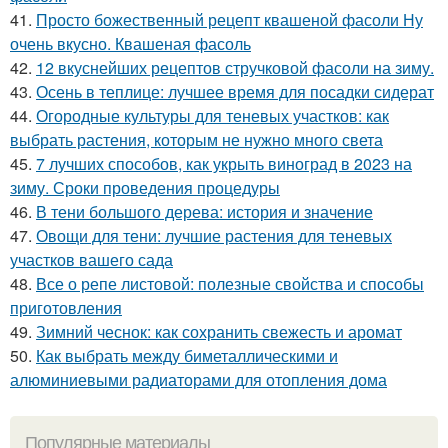
41.
Просто божественный рецепт квашеной фасоли Ну
очень вкусно. Квашеная фасоль
42.
12 вкуснейших рецептов стручковой фасоли на зиму.
43.
Осень в теплице: лучшее время для посадки сидерат
44.
Огородные культуры для теневых участков: как
выбрать растения, которым не нужно много света
45.
7 лучших способов, как укрыть виноград в 2023 на
зиму. Сроки проведения процедуры
46.
В тени большого дерева: история и значение
47.
Овощи для тени: лучшие растения для теневых
участков вашего сада
48.
Все о репе листовой: полезные свойства и способы
приготовления
49.
Зимний чеснок: как сохранить свежесть и аромат
50.
Как выбрать между биметаллическими и
алюминиевыми радиаторами для отопления дома
Популярные материалы