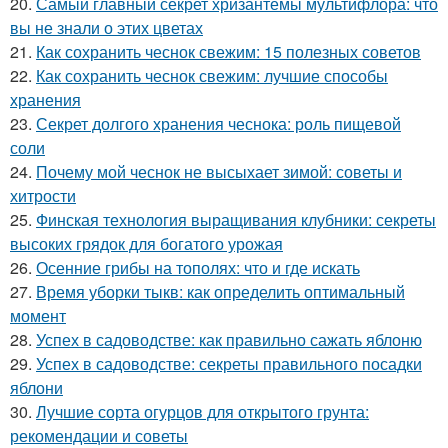
20.
Самый главный секрет хризантемы мультифлора: что
вы не знали о этих цветах
21.
Как сохранить чеснок свежим: 15 полезных советов
22.
Как сохранить чеснок свежим: лучшие способы
хранения
23.
Секрет долгого хранения чеснока: роль пищевой
соли
24.
Почему мой чеснок не высыхает зимой: советы и
хитрости
25.
Финская технология выращивания клубники: секреты
высоких грядок для богатого урожая
26.
Осенние грибы на тополях: что и где искать
27.
Время уборки тыкв: как определить оптимальный
момент
28.
Успех в садоводстве: как правильно сажать яблоню
29.
Успех в садоводстве: секреты правильного посадки
яблони
30.
Лучшие сорта огурцов для открытого грунта:
рекомендации и советы