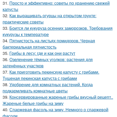
31.
Просто и эффективно: советы по хранению свежей
капусты
32.
Как выращивать огурцы на открытом грунте:
практические советы
33.
Боится ли кукуруза осенних заморозков. Требования
кукурузы к температуре
34.
Пятнистость на листьях помидоров. Черная
бактериальная пятнистость
35.
Грибы в лесу: где и как они растут
36.
Озеленение тёмных уголков: растения для
затенённых участков
37.
Как приготовить пекинскую капусту с грибами.
Тушеная пекинская капуста с грибами
38.
Удобрение для комнатных растений. Когда
подкармливать комнатные цветы
39.
Консервированные жареные грибы вкусный рецепт..
Жареные белые грибы на зиму
40.
Спаржевая фасоль на зиму. Немного о спаржевой
фасоли