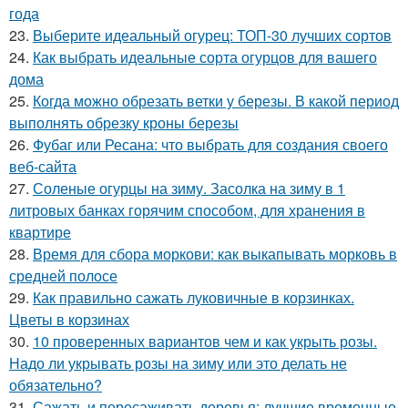
года
23.
Выберите идеальный огурец: ТОП-30 лучших сортов
24.
Как выбрать идеальные сорта огурцов для вашего
дома
25.
Когда можно обрезать ветки у березы. В какой период
выполнять обрезку кроны березы
26.
Фубаг или Ресана: что выбрать для создания своего
веб-сайта
27.
Соленые огурцы на зиму. Засолка на зиму в 1
литровых банках горячим способом, для хранения в
квартире
28.
Время для сбора моркови: как выкапывать морковь в
средней полосе
29.
Как правильно сажать луковичные в корзинках.
Цветы в корзинах
30.
10 проверенных вариантов чем и как укрыть розы.
Надо ли укрывать розы на зиму или это делать не
обязательно?
31.
Сажать и пересаживать деревья: лучшие временные