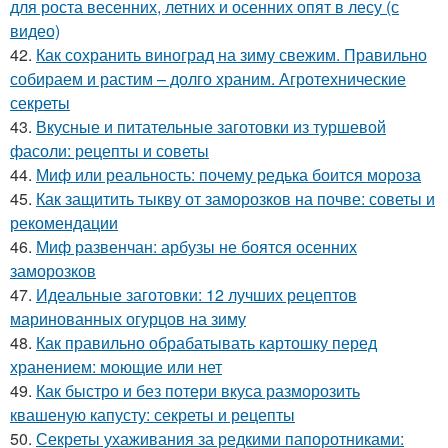
для роста весенних, летних и осенних опят в лесу (с
видео)
42.
Как сохранить виноград на зиму свежим. Правильно
собираем и растим – долго храним. Агротехнические
секреты
43.
Вкусные и питательные заготовки из туршевой
фасоли: рецепты и советы
44.
Миф или реальность: почему редька боится мороза
45.
Как защитить тыкву от заморозков на почве: советы и
рекомендации
46.
Миф развенчан: арбузы не боятся осенних
заморозков
47.
Идеальные заготовки: 12 лучших рецептов
маринованных огурцов на зиму
48.
Как правильно обрабатывать картошку перед
хранением: моющие или нет
49.
Как быстро и без потери вкуса разморозить
квашеную капусту: секреты и рецепты
50.
Секреты ухаживания за редкими папоротниками: