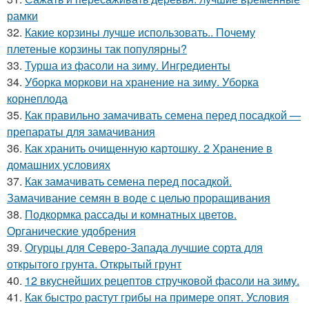
рамки
32.
Какие корзины лучше использовать.. Почему
плетеные корзины так популярны?
33.
Турша из фасоли на зиму. Ингредиенты
34.
Уборка моркови на хранение на зиму. Уборка
корнеплода
35.
Как правильно замачивать семена перед посадкой —
препараты для замачивания
36.
Как хранить очищенную картошку. 2 Хранение в
домашних условиях
37.
Как замачивать семена перед посадкой.
Замачивание семян в воде с целью проращивания
38.
Подкормка рассады и комнатных цветов.
Органические удобрения
39.
Огурцы для Северо-Запада лучшие сорта для
открытого грунта. Открытый грунт
40.
12 вкуснейших рецептов стручковой фасоли на зиму.
41.
Как быстро растут грибы на примере опят. Условия