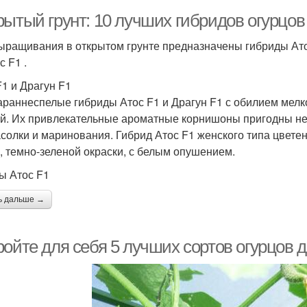
рытый грунт: 10 лучших гибридов огурцов
ыращивания в открытом грунте предназначены гибриды Атос F
с F1 .
F1 и Драгун F1
араннеспелые гибриды Атос F1 и Драгун F1 с обилием мелк
й. Их привлекательные ароматные корнишоны пригодны не 
асолки и маринования. Гибрид Атос F1 женского типа цветен
м, темно-зеленой окраски, с белым опушением.
ы Атос F1
ь дальше →
ойте для себя 5 лучших сортов огурцов д