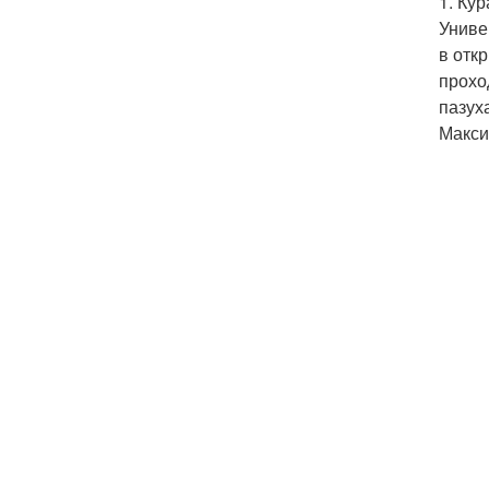
1. Ку
Униве
в отк
прохо
пазух
Максим