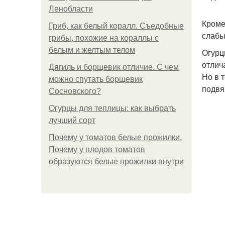
Ленобласти
Кроме
Гриб, как белый коралл. Съедобные
слабы
грибы, похожие на кораллы с
белым и желтым телом
Огурц
отлич
Дягиль и борщевик отличие. С чем
Но в 
можно спутать борщевик
подвя
Сосновского?
Огурцы для теплицы: как выбрать
лучший сорт
Почему у томатов белые прожилки.
Почему у плодов томатов
образуются белые прожилки внутри