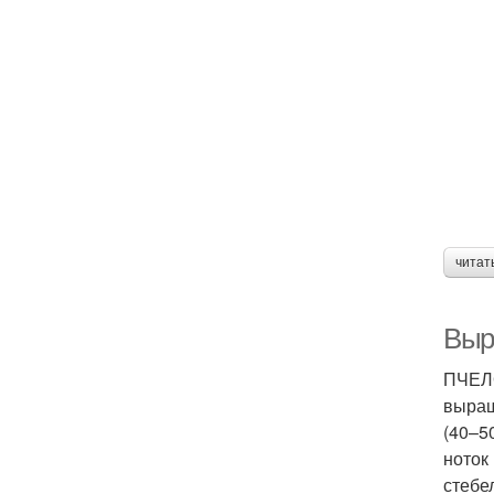
читат
Выр
ПЧЕЛО
выращ
(40–5
ноток
стебе