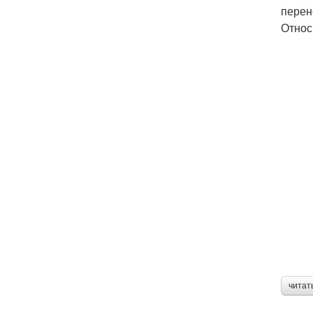
перен
Относ
читат