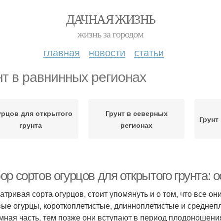
ДАЧНАЯ ЖИЗНЬ
жизнь за городом
главная
новости
статьи
нт в равнинных регионах
урцов для открытого
Грунт в северных
Грунт
грунта
регионах
р сортов огурцов для открытого грунта: 
атривая сорта огурцов, стоит упомянуть и о том, что все о
вые огурцы, короткоплетистые, длинноплетистые и среднепл
мная часть, тем позже они вступают в период плодоношени