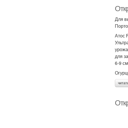
Отк
Для в
Порто
Атос 
Ультр
урожа
для з
6-9 с
Огурц
читат
Откр