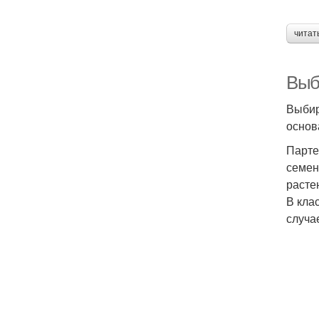
читат
Выбо
Выбир
основ
Парте
семен
расте
В кла
случа