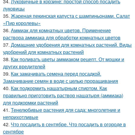
34.
Луковичные в корзине: простой способ посадить
луковицы
35.
Жареная пекинская капуста с шампиньонами. Салат
«Пир королевы»
36.
Аммиак для комнатных цветов. Применение
раствора аммиака для обработки комнатных цветов
37.
Домашние удобрения для комнатных растений. Виды
удобрений для комнатных растений
38.
Как поливать цветы аммиаком рецепт. От мошки и
других вредителей
39.
Как замачивать семена перед посадкой.
Замачивание семян в воде с целью проращивания
40.
Как подкормить нашатырным спиртом. Как
правильно приготовить раствор нашатыря (аммиака)
для подкормки растений
41.
Тенелюбивые растения для сада: многолетние и
неприхотливые
42.
Что посадить в сентябре. Что посадить в огороде в
сентябре