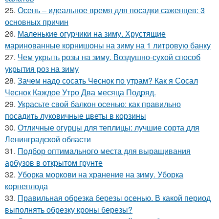
25.
Осень – идеальное время для посадки саженцев: 3
основных причин
26.
Маленькие огурчики на зиму. Хрустящие
маринованные корнишоны на зиму на 1 литровую банку
27.
Чем укрыть розы на зиму. Воздушно-сухой способ
укрытия роз на зиму
28.
Зачем надо сосать Чеснок по утрам? Как я Сосал
Чеснок Каждое Утро Два месяца Подряд.
29.
Украсьте свой балкон осенью: как правильно
посадить луковичные цветы в корзины
30.
Отличные огурцы для теплицы: лучшие сорта для
Ленинградской области
31.
Подбор оптимального места для выращивания
арбузов в открытом грунте
32.
Уборка моркови на хранение на зиму. Уборка
корнеплода
33.
Правильная обрезка березы осенью. В какой период
выполнять обрезку кроны березы?