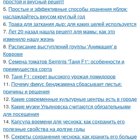
простой и вкусный рецепт
5.
Простые и эффективные способы хранения яблок:
наслаждайтесь вкусом круглый год
6.
Трава для заткания дыр: для каких целей используется
7.
Лет 20 назад нашла рецепт для мамы: как это
изменило нашу жизнь
8.
Расписание выступлений группы 'Анимация' в
Коврове
9.
Семена томатов Seminis 'Таня F1': особенности и
преимущества сорта
10.
Таня F1: секрет высокого урожая помидоров
11.
Почему фикус бенджамина сбрасывает листья:
причины и решения
12.
Какие современные культурные центры есть в городе
13.
Какие музеи Ульяновска считаются обязательными
для посещения
14.
Капсула времени для чеснока: как сохранить его
полезные свойства на долгие годы
15.
Секреты сохранения чеснока: как хранить его больше