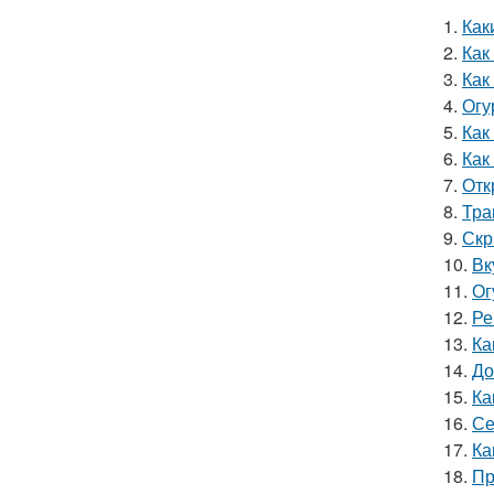
1.
Как
2.
Как
3.
Как
4.
Огу
5.
Как
6.
Как
7.
Отк
8.
Тра
9.
Скр
10.
Вк
11.
Ог
12.
Ре
13.
Ка
14.
До
15.
Ка
16.
Се
17.
Ка
18.
Пр