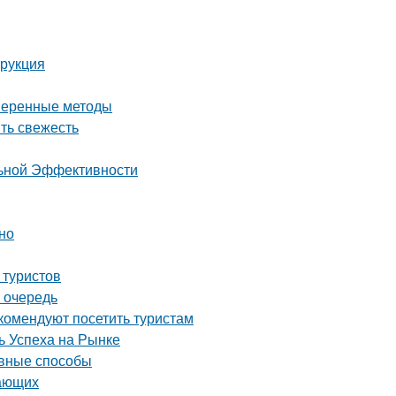
трукция
оверенные методы
ить свежесть
льной Эффективности
но
 туристов
 очередь
комендуют посетить туристам
 Успеха на Рынке
ивные способы
нающих