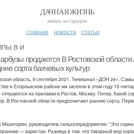
ДАЧНАЯ ЖИЗНЬ
жизнь за городом
главная
новости
статьи
ппы в и
 арбузы продаются В Ростовской области
дние сорта бахчевых культур
вская область, 9 сентября 2021. Телеканал «ДОН 24». Самы
стве в Егорлыкском районе им засеяли в этом году 15 гекта
 отправятся на прилавки в Ростов, Москву, Питер. Какой со
р. В Ростовской области предпочитают ранние сорта. Пер
 Махиторян, руководитель сельхозпредприятия: "Это сорент
еранние — каристан. Разница в том, что товарный вид хорош