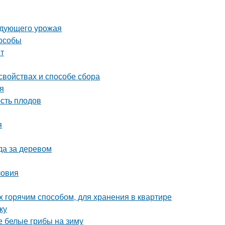
ледующего урожая
пособы
нт
свойствах и способе сбора
ия
сть плодов
я
да за деревом
ловия
х горячим способом, для хранения в квартире
ку
 белые грибы на зиму