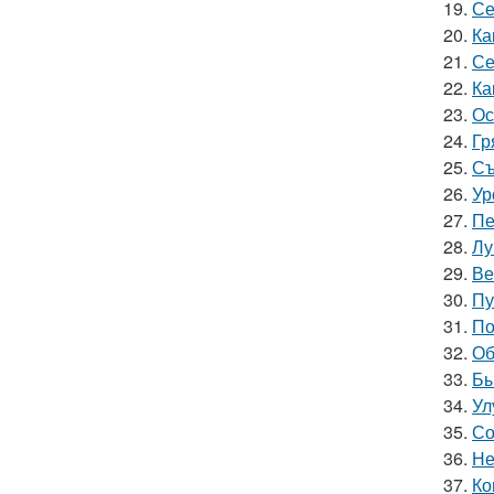
19.
Се
20.
Ка
21.
Се
22.
Ка
23.
Ос
24.
Гр
25.
Съ
26.
Ур
27.
Пе
28.
Лу
29.
Ве
30.
Пу
31.
По
32.
Об
33.
Бы
34.
Ул
35.
Со
36.
Не
37.
Ко