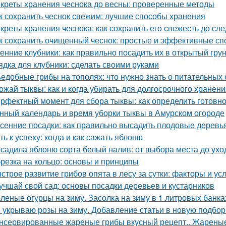
креты хранения чеснока до весны: проверенные методы
к сохранить чеснок свежим: лучшие способы хранения
креты хранения чеснока: как сохранить его свежесть до с
к сохранить очищенный чеснок: простые и эффективные с
енние клубники: как правильно посадить их в открытый гру
ядка для клубники: сделать своими руками
едобные грибы на тополях: что нужно знать о питательных 
ожай тыквы: как и когда убирать для долгосрочного хранен
рфектный момент для сбора тыквы: как определить готовно
нный календарь и время уборки тыквы в Амурском огороде
сенние посадки: как правильно высадить плодовые деревь
ть к успеху: когда и как сажать яблоню
садила яблоню сорта белый налив: от выбора места до ухо
резка на кольцо: основы и принципы
строе развитие грибов опята в лесу за сутки: факторы и ус
учшай свой сад: основы посадки деревьев и кустарников
леные огурцы на зиму. Засолка на зиму в 1 литровых банка
 укрываю розы на зиму. Добавление статьи в новую подбор
нсервированные жареные грибы вкусный рецепт.. Жареные