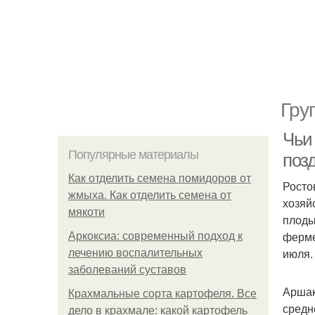
Гру
Чьи
Популярные материалы
поз
Как отделить семена помидоров от
Росто
жмыха. Как отделить семена от
хозяй
мякоти
плоды
ферме
Аркоксиа: современный подход к
июля.
лечению воспалительных
заболеваний суставов
Аршак
Крахмальные сорта картофеля. Все
средн
дело в крахмале: какой картофель