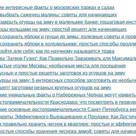
ие интересные факты о московских парках и садах
 выбрать саженец малины: советы для начинающих
 закрыть огурцы на зиму в маленькие банки: пошаговая инс
рцы кольцами на зиму: простой рецепт для начинающих
 сохранить яблоки и груши до зимы: полезные советы и пр
 сохранить яблоки в холодильнике: простые способы продл
ройте для себя: как по-научному называется трава
ва 'Заткни Гузно': Как Правильно Заваривать для Максима
ытые уголки Москвы: необычные места для посещения
усные и простые рецепты заготовок из огурцов на зиму
урцы на зиму: 5 интересных способов заготовить их необыч
цепт заготовки резаных крупных огурцов на зиму
кие уникальные факты о Набережных Челнах могут удивить
стопримечательности Краснодара: что посмотреть в первую
кие основные достопримечательности Санкт-Петербурга ре
креты Эффективного Выращивания и Продажи: Как Достичь
к правильно хранить чеснок в квартире: простые и эффект
остые способы хранения чеснока зимой: советы для начи