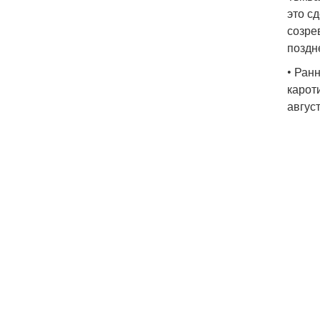
это с
созре
поздн
• Ран
карот
авгус