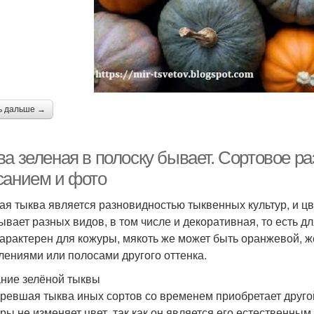
ь дальше →
ва зеленая в полоску бывает. Сортовое р
санием и фото
ая тыква является разновидностью тыквенных культур, и цв
ывает разных видов, в том числе и декоративная, то есть д
характерен для кожуры, мякоть же может быть оранжевой, жё
лениями или полосами другого оттенка.
ние зелёной тыквы
ревшая тыква иных сортов со временем приобретает другой
уры не изменяет цвет, так как он является его естественным.