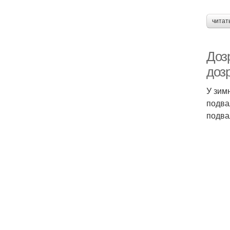
читат
Доз
дозр
У зим
подва
подва