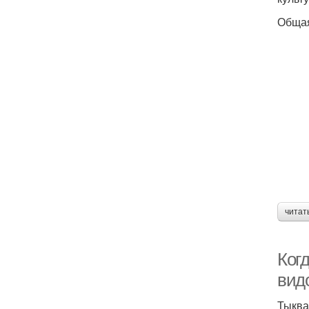
Общая
читат
Когд
вид
Тыква