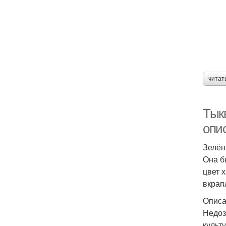
читат
Тык
опи
Зелён
Она б
цвет 
вкрап
Описа
Недоз
культ