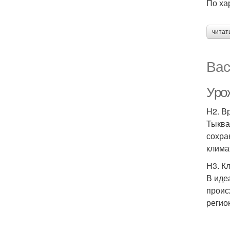
По ха
читат
Вас
Урож
H2. В
Тыква
сохра
клима
H3. К
В иде
проис
регио