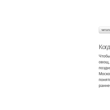
читат
Ког
Чтобы
овощ,
поздн
Моско
понят
ранне