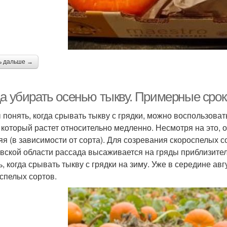
ь дальше →
да убирать осенью тыкву. Примерные сро
 понять, когда срывать тыкву с грядки, можно воспользова
 который растет относительно медленно. Несмотря на это, 
яя (в зависимости от сорта). Для созревания скороспелых с
вской области рассада высаживается на гряды приблизител
ь, когда срывать тыкву с грядки на зиму. Уже в середине а
спелых сортов.