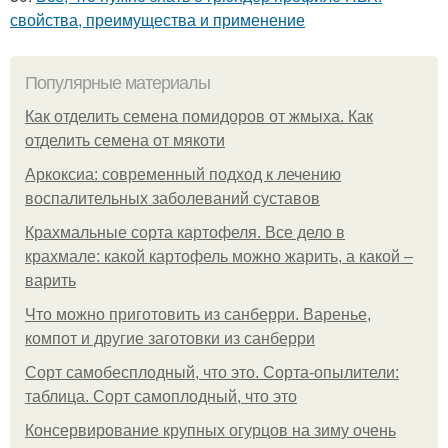
свойства, преимущества и применение
Популярные материалы
Как отделить семена помидоров от жмыха. Как
отделить семена от мякоти
Аркоксиа: современный подход к лечению
воспалительных заболеваний суставов
Крахмальные сорта картофеля. Все дело в
крахмале: какой картофель можно жарить, а какой –
варить
Что можно приготовить из санберри. Варенье,
компот и другие заготовки из санберри
Сорт самобесплодный, что это. Сорта-опылители:
таблица. Сорт самоплодный, что это
Консервирование крупных огурцов на зиму очень