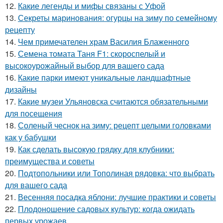
12.
Какие легенды и мифы связаны с Уфой
13.
Секреты маринования: огурцы на зиму по семейному
рецепту
14.
Чем примечателен храм Василия Блаженного
15.
Семена томата Таня F1: скороспелый и
высокоурожайный выбор для вашего сада
16.
Какие парки имеют уникальные ландшафтные
дизайны
17.
Какие музеи Ульяновска считаются обязательными
для посещения
18.
Соленый чеснок на зиму: рецепт целыми головками
как у бабушки
19.
Как сделать высокую грядку для клубники:
преимущества и советы
20.
Подтопольники или Тополиная рядовка: что выбрать
для вашего сада
21.
Весенняя посадка яблони: лучшие практики и советы
22.
Плодоношение садовых культур: когда ожидать
первых урожаев