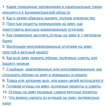
1.
Какие природные заповедники и национальные парки
находятся в Калининградской области
2.
Как и зачем обрезать малину: полное руководство
3.
Простые рецепты корнишонов на зиму: как
приготовить вкусные маринованные огурчики
4.
Как правильно засолить огурцы на зиму в 1-литровую
банку
5.
Маленькие консервированные огурчики на зиму:
простой и вкусный рецепт
6.
Как всю зиму хранить яблоки: полезные советы для
вашего урожая
7.
Сушёные, замороженные или консервированные: как
сохранить яблоки на зиму в домашних условиях
8.
Трава для заткания дыр: для каких целей используется
9.
Готовим огурцы на зиму: основные рецепты и советы
10.
Огурцы на зиму резаные: самые вкусные рецепты
11.
Что можно сделать из огурцов на зиму: интересные
идеи