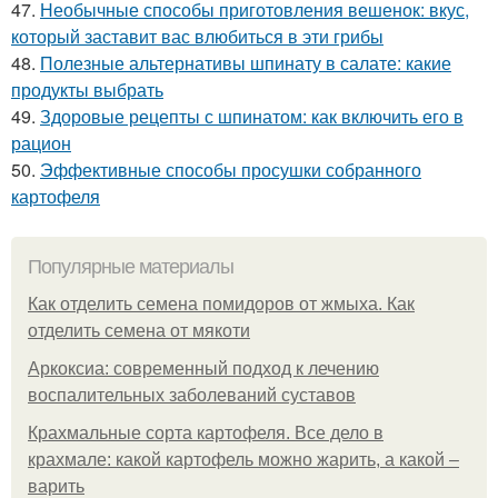
47.
Необычные способы приготовления вешенок: вкус,
который заставит вас влюбиться в эти грибы
48.
Полезные альтернативы шпинату в салате: какие
продукты выбрать
49.
Здоровые рецепты с шпинатом: как включить его в
рацион
50.
Эффективные способы просушки собранного
картофеля
Популярные материалы
Как отделить семена помидоров от жмыха. Как
отделить семена от мякоти
Аркоксиа: современный подход к лечению
воспалительных заболеваний суставов
Крахмальные сорта картофеля. Все дело в
крахмале: какой картофель можно жарить, а какой –
варить