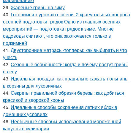
маринованию
39.
Жареные грибы на зиму
40.
Готовимся к урожаю с осени. 2 краеугольных вопроса
осенней подготовки грядок Одно из главных осенних
мероприятий — подготовка грядок к зиме. Многие
садоводы считают, что она заключается только в
подзимней
41.
Двусторонние матрасы-топперы: как выбирать и что
учесть
42.
Сезонные особенности: когда и почему растут грибы
в лесу
43.
Идеальная посадка: как правильно сажать тюльпаны
в корзины для луковичных
44.
Секреты правильной обрезки березы: как добиться
красивой и здоровой кроны
45.
Идеальные способы сохранения летних яблок в
домашних условиях
46.
Необычные способы использования мороженной
капусты в кулинарии