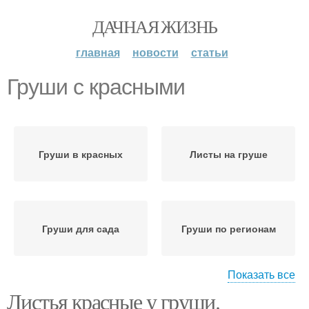
ДАЧНАЯ ЖИЗНЬ
главная
новости
статьи
Груши с красными
Груши в красных
Листы на груше
Груши для сада
Груши по регионам
Показать все
Листья красные у груши.
Осенние груши
Спрос на красные