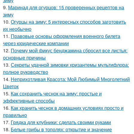
зиму
9.
Маринад для огурцов: 15 проверенных рецептов на
зиму
10.
Огурцы на зиму: 5 интересных способов заготовить
их необычно
11.
Правовые основы оформления военного билета
через юридические компании
12.
Почему мой фикус бенджамина сбросил все листья:
основные причины
13.
Секреты удачной зимовки хризантемы мультифлора:
полное руководство
14.
Неприхотливая Красота: Мой Любимый Многолетний
Цветок
15.
Как сохранить чеснок на зиму: простые и
эффективные способы
16.
Как хранить чеснок в домашних условиях просто и
правильно
17.
Грядка для клубники: сделать своими руками
18.
Белые грибы в тополях: открытие и значение