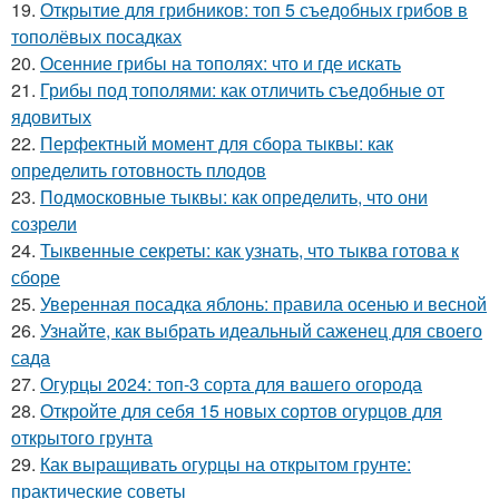
19.
Открытие для грибников: топ 5 съедобных грибов в
тополёвых посадках
20.
Осенние грибы на тополях: что и где искать
21.
Грибы под тополями: как отличить съедобные от
ядовитых
22.
Перфектный момент для сбора тыквы: как
определить готовность плодов
23.
Подмосковные тыквы: как определить, что они
созрели
24.
Тыквенные секреты: как узнать, что тыква готова к
сборе
25.
Уверенная посадка яблонь: правила осенью и весной
26.
Узнайте, как выбрать идеальный саженец для своего
сада
27.
Огурцы 2024: топ-3 сорта для вашего огорода
28.
Откройте для себя 15 новых сортов огурцов для
открытого грунта
29.
Как выращивать огурцы на открытом грунте:
практические советы