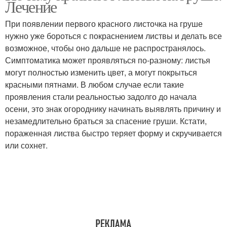
Лечение
При появлении первого красного листочка на груше
нужно уже бороться с покраснением листвы и делать все
возможное, чтобы оно дальше не распространялось.
Груши для сада
Груши по регионам
Симптоматика может проявляться по-разному: листья
могут полностью изменить цвет, а могут покрыться
красными пятнами. В любом случае если такие
проявления стали реальностью задолго до начала
Осенние груши
Светлые листы
осени, это знак огороднику начинать выявлять причину и
незамедлительно браться за спасение груши. Кстати,
пораженная листва быстро теряет форму и скручивается
или сохнет.
Ржавые листы