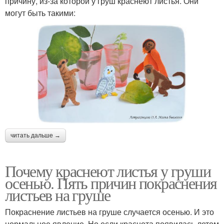
причину, из-за которой у груш краснеют листья. Они
могут быть такими:
читать дальше →
Почему краснеют листья у груши
осенью. Пять причин покраснения
листьев на груше
Покраснение листьев на груше случается осенью. И это
нормальное явление. Но если краснота появилась летом