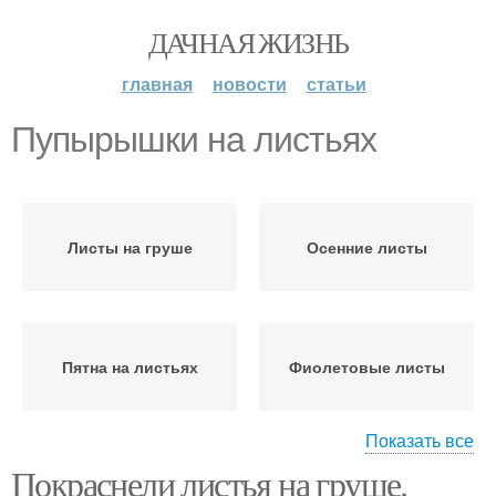
ДАЧНАЯ ЖИЗНЬ
главная
новости
статьи
Пупырышки на листьях
Листы на груше
Осенние листы
Пятна на листьях
Фиолетовые листы
Показать все
Покраснели листья на груше.
Бугристые листы
Листы на смородине