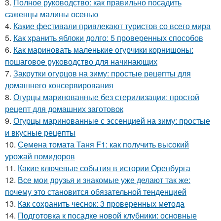
3.
Полное руководство: как правильно посадить
саженцы малины осенью
4.
Какие фестивали привлекают туристов со всего мира
5.
Как хранить яблоки долго: 5 проверенных способов
6.
Как мариновать маленькие огурчики корнишоны:
пошаговое руководство для начинающих
7.
Закрутки огурцов на зиму: простые рецепты для
домашнего консервирования
8.
Огурцы маринованные без стерилизации: простой
рецепт для домашних заготовок
9.
Огурцы маринованные с эссенцией на зиму: простые
и вкусные рецепты
10.
Семена томата Таня F1: как получить высокий
урожай помидоров
11.
Какие ключевые события в истории Оренбурга
12.
Все мои друзья и знакомые уже делают так же:
почему это становится обязательной тенденцией
13.
Как сохранить чеснок: 3 проверенных метода
14.
Подготовка к посадке новой клубники: основные