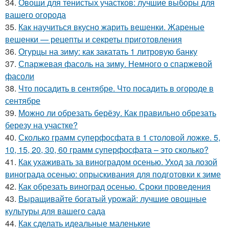
34.
Овощи для тенистых участков: лучшие выборы для
вашего огорода
35.
Как научиться вкусно жарить вешенки. Жареные
вешенки — рецепты и секреты приготовления
36.
Огурцы на зиму: как закатать 1 литровую банку
37.
Спаржевая фасоль на зиму. Немного о спаржевой
фасоли
38.
Что посадить в сентябре. Что посадить в огороде в
сентябре
39.
Можно ли обрезать берёзу. Как правильно обрезать
березу на участке?
40.
Сколько грамм суперфосфата в 1 столовой ложке. 5,
10, 15, 20, 30, 60 грамм суперфосфата – это сколько?
41.
Как ухаживать за виноградом осенью. Уход за лозой
винограда осенью: опрыскивания для подготовки к зиме
42.
Как обрезать виноград осенью. Сроки проведения
43.
Выращивайте богатый урожай: лучшие овощные
культуры для вашего сада
44.
Как сделать идеальные маленькие