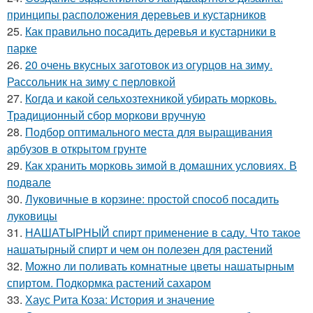
принципы расположения деревьев и кустарников
25.
Как правильно посадить деревья и кустарники в
парке
26.
20 очень вкусных заготовок из огурцов на зиму.
Рассольник на зиму с перловкой
27.
Когда и какой сельхозтехникой убирать морковь.
Традиционный сбор моркови вручную
28.
Подбор оптимального места для выращивания
арбузов в открытом грунте
29.
Как хранить морковь зимой в домашних условиях. В
подвале
30.
Луковичные в корзине: простой способ посадить
луковицы
31.
НАШАТЫРНЫЙ спирт применение в саду. Что такое
нашатырный спирт и чем он полезен для растений
32.
Можно ли поливать комнатные цветы нашатырным
спиртом. Подкормка растений сахаром
33.
Хаус Рита Коза: История и значение