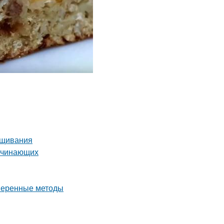
ащивания
начинающих
оверенные методы