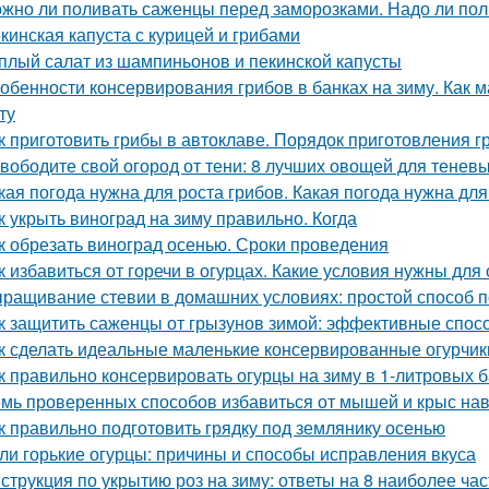
жно ли поливать саженцы перед заморозками. Надо ли пол
кинская капуста с курицей и грибами
плый салат из шампиньонов и пекинской капусты
обенности консервирования грибов в банках на зиму. Как м
ту
к приготовить грибы в автоклаве. Порядок приготовления 
вободите свой огород от тени: 8 лучших овощей для теневы
кая погода нужна для роста грибов. Какая погода нужна для
к укрыть виноград на зиму правильно. Когда
к обрезать виноград осенью. Сроки проведения
к избавиться от горечи в огурцах. Какие условия нужны для
ращивание стевии в домашних условиях: простой способ п
к защитить саженцы от грызунов зимой: эффективные спос
к сделать идеальные маленькие консервированные огурчик
к правильно консервировать огурцы на зиму в 1-литровых 
мь проверенных способов избавиться от мышей и крыс нав
к правильно подготовить грядку под землянику осенью
ли горькие огурцы: причины и способы исправления вкуса
струкция по укрытию роз на зиму: ответы на 8 наиболее ч