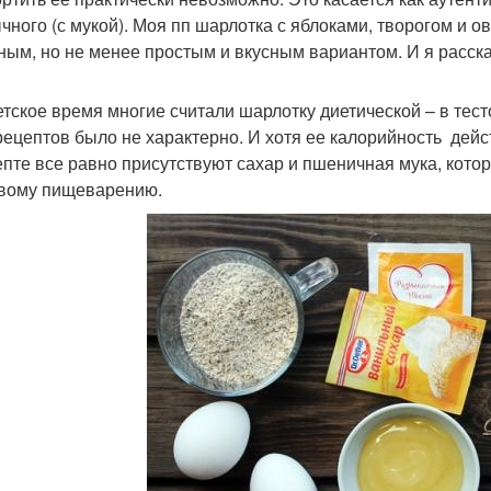
чного (с мукой). Моя пп шарлотка с яблоками, творогом и 
ным, но не менее простым и вкусным вариантом. И я расска
етское время многие считали шарлотку диетической – в тест
рецептов было не характерно. И хотя ее калорийность дейст
епте все равно присутствуют сахар и пшеничная мука, котор
вому пищеварению.