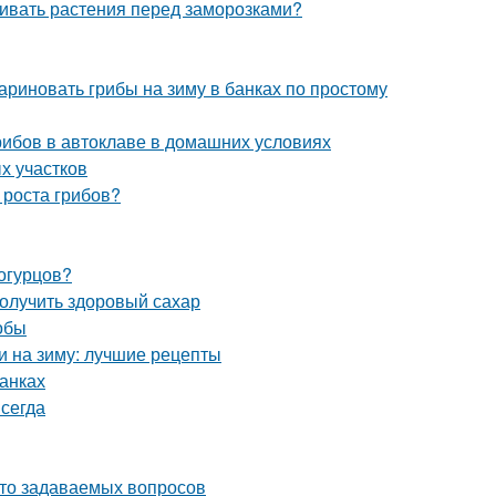
ивать растения перед заморозками?
ариновать грибы на зиму в банках по простому
грибов в автоклаве в домашних условиях
х участков
 роста грибов?
 огурцов?
олучить здоровый сахар
обы
и на зиму: лучшие рецепты
банках
сегда
асто задаваемых вопросов