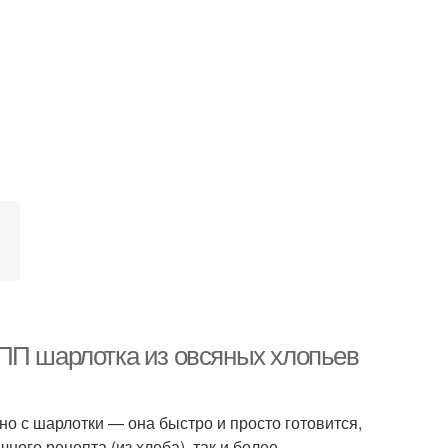
и
ПП шарлотка из овсяных хлопьев
о с шарлотки — она быстро и просто готовится,
чного рецепта (из хлеба), так и более