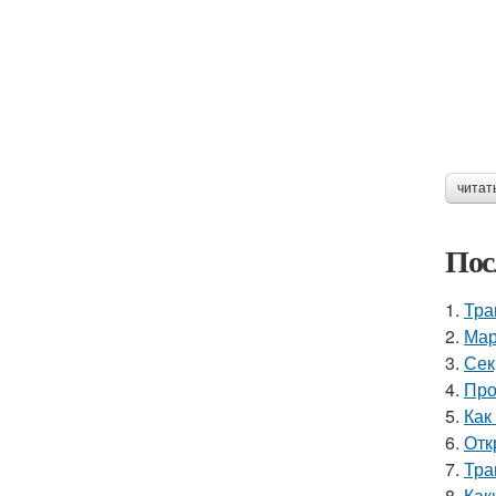
читат
Пос
1.
Тра
2.
Мар
3.
Сек
4.
Про
5.
Как
6.
Отк
7.
Тра
8.
Как