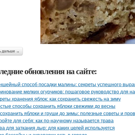
ь дальше →
ледние обновления на сайте:
ншейный способ посадки малины: секреты успешного выр
инование мелких огурчиков: пошаговое руководство для 
реты хранения яблок: как сохранить свежесть на зиму
стые способы сохранить яблоки свежими до весны
 сохранить яблоки и груши до зимы: полезные советы и пр
ройте для себя: как по-научному называется трава
ва для заткания дыр: для каких целей используется
ие бассейны и аквапарки есть в городе