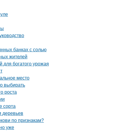
ауле
вы
уководство
янных банках с солью
тных жителей
й для богатого урожая
нт
еальное место
но выбирать
го роста
ии
е сорта
и деревьев
ркови по признакам?
но уже