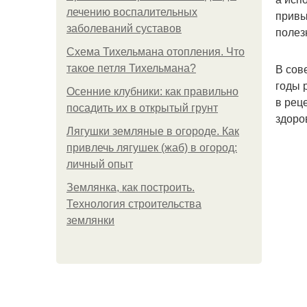
лечению воспалительных
привы
заболеваний суставов
полез
Схема Тихельмана отопления. Что
В сов
такое петля Тихельмана?
годы 
Осенние клубники: как правильно
в рец
посадить их в открытый грунт
здоро
Лягушки земляные в огороде. Как
привлечь лягушек (жаб) в огород:
личный опыт
Землянка, как построить.
Технология строительства
землянки