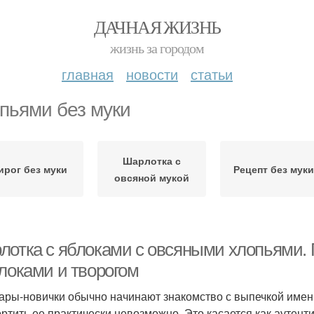
ДАЧНАЯ ЖИЗНЬ
жизнь за городом
главная
новости
статьи
пьями без муки
Шарлотка с
ирог без муки
Рецепт без мук
овсяной мукой
лотка с яблоками с овсяными хлопьями. 
блоками и творогом
ары-новички обычно начинают знакомство с выпечкой именн
ортить ее практически невозможно. Это касается как аутенти