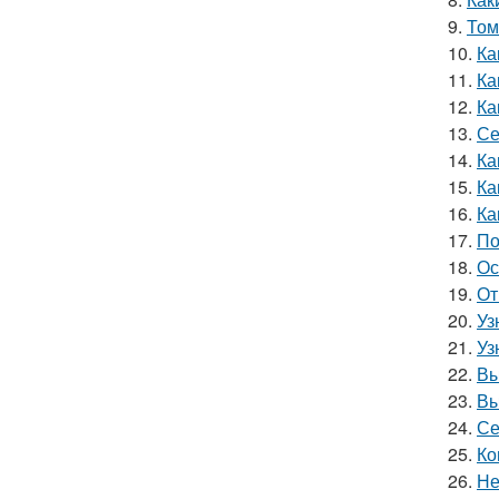
9.
Том
10.
Ка
11.
Ка
12.
Ка
13.
Се
14.
Ка
15.
Ка
16.
Ка
17.
По
18.
Ос
19.
От
20.
Уз
21.
Уз
22.
Вы
23.
Вы
24.
Се
25.
Ко
26.
Не