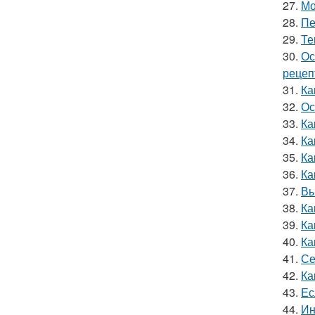
27.
Мо
28.
Пе
29.
Те
30.
Ос
рецеп
31.
Ка
32.
Ос
33.
Ка
34.
Ка
35.
Ка
36.
Ка
37.
Вы
38.
Ка
39.
Ка
40.
Ка
41.
Се
42.
Ка
43.
Ес
44.
Ин