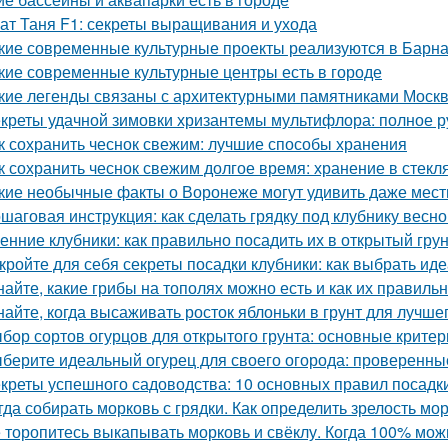
ат Таня F1: секреты выращивания и ухода
кие современные культурные проекты реализуются в Барн
кие современные культурные центры есть в городе
кие легенды связаны с архитектурными памятниками Моск
креты удачной зимовки хризантемы мультифлора: полное р
к сохранить чеснок свежим: лучшие способы хранения
к сохранить чеснок свежим долгое время: хранение в стекл
кие необычные факты о Воронеже могут удивить даже мес
шаговая инструкция: как сделать грядку под клубнику весно
енние клубники: как правильно посадить их в открытый гру
кройте для себя секреты посадки клубники: как выбрать ид
найте, какие грибы на тополях можно есть и как их правиль
найте, когда высаживать росток яблоньки в грунт для лучше
бор сортов огурцов для открытого грунта: основные критер
берите идеальный огурец для своего огорода: проверенны
креты успешного садоводства: 10 основных правил посадк
гда собирать морковь с грядки. Как определить зрелость мо
 торопитесь выкапывать морковь и свёклу. Когда 100% мож