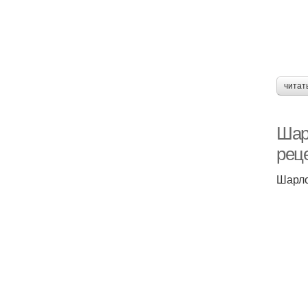
читат
Шар
рец
Шарло