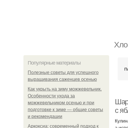
Хло
Популярные материалы
П
Полезные советы для успешного
выращивания саженцев осенью
Как укрыть на зиму можжевельник.
Особенности ухода за
Шар
можжевельником осенью и при
с я
подготовке к зиме — общие советы
и рекомендации
Кулин
Аркоксиа: современный подход к
а исп