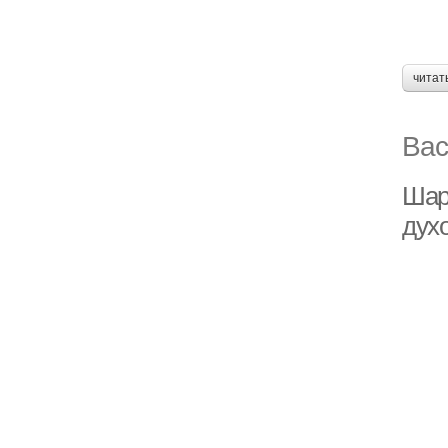
читат
Вас
Шар
дух