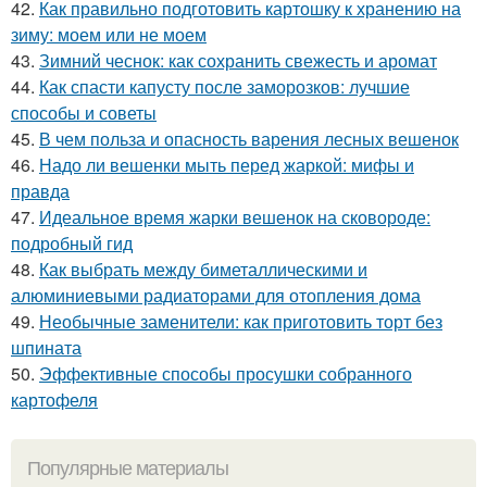
42.
Как правильно подготовить картошку к хранению на
зиму: моем или не моем
43.
Зимний чеснок: как сохранить свежесть и аромат
44.
Как спасти капусту после заморозков: лучшие
способы и советы
45.
В чем польза и опасность варения лесных вешенок
46.
Надо ли вешенки мыть перед жаркой: мифы и
правда
47.
Идеальное время жарки вешенок на сковороде:
подробный гид
48.
Как выбрать между биметаллическими и
алюминиевыми радиаторами для отопления дома
49.
Необычные заменители: как приготовить торт без
шпината
50.
Эффективные способы просушки собранного
картофеля
Популярные материалы