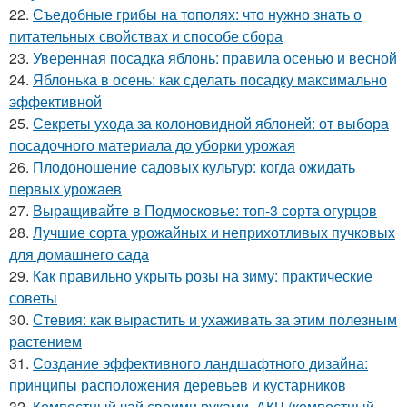
22.
Съедобные грибы на тополях: что нужно знать о
питательных свойствах и способе сбора
23.
Уверенная посадка яблонь: правила осенью и весной
24.
Яблонька в осень: как сделать посадку максимально
эффективной
25.
Секреты ухода за колоновидной яблоней: от выбора
посадочного материала до уборки урожая
26.
Плодоношение садовых культур: когда ожидать
первых урожаев
27.
Выращивайте в Подмосковье: топ-3 сорта огурцов
28.
Лучшие сорта урожайных и неприхотливых пучковых
для домашнего сада
29.
Как правильно укрыть розы на зиму: практические
советы
30.
Стевия: как вырастить и ухаживать за этим полезным
растением
31.
Создание эффективного ландшафтного дизайна:
принципы расположения деревьев и кустарников
32.
Компостный чай своими руками. АКЧ (компостный