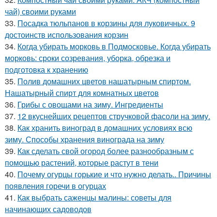
чай) своими руками
33.
Посадка тюльпанов в корзины для луковичных. 9
достоинств использования корзин
34.
Когда убирать морковь в Подмосковье. Когда убирать
морковь: сроки созревания, уборка, обрезка и
подготовка к хранению
35.
Полив домашних цветов нашатырным спиртом.
Нашатырный спирт для комнатных цветов
36.
Грибы с овощами на зиму. Ингредиенты
37.
12 вкуснейших рецептов стручковой фасоли на зиму.
38.
Как хранить виноград в домашних условиях всю
зиму. Способы хранения винограда на зиму
39.
Как сделать свой огород более разнообразным с
помощью растений, которые растут в тени
40.
Почему огурцы горькие и что нужно делать.. Причины
появления горечи в огурцах
41.
Как выбрать саженцы малины: советы для
начинающих садоводов