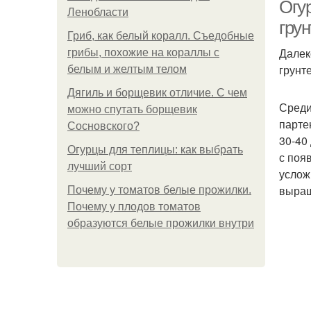
ле
Огу
Ленобласти
грун
Гриб, как белый коралл. Съедобные
Далек
грибы, похожие на кораллы с
грунт
белым и желтым телом
Дягиль и борщевик отличие. С чем
Среди
можно спутать борщевик
парте
Сосновского?
30-40
Огурцы для теплицы: как выбрать
с поя
лучший сорт
услож
выращ
Почему у томатов белые прожилки.
Почему у плодов томатов
образуются белые прожилки внутри