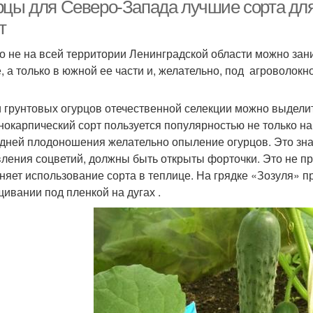
нинградской области
рцы для Северо-Запада лучшие сорта для
т
о не на всей территории Ленинградской области можно за
е, а только в южной ее части и, желательно, под агроволокн
 грунтовых огурцов отечественной селекции можно выделит
нокарпический сорт пользуется популярностью не только н
 дней плодоношения желательно опыление огурцов. Это зна
вления соцветий, должны быть открыты форточки. Это не пр
няет использование сорта в теплице. На грядке «Зозуля» 
ивании под пленкой на дугах .