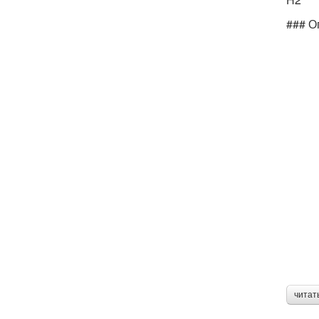
### О
читат