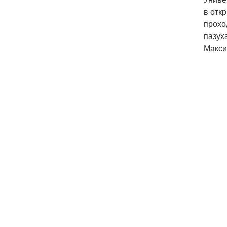
в отк
прохо
пазух
Максим