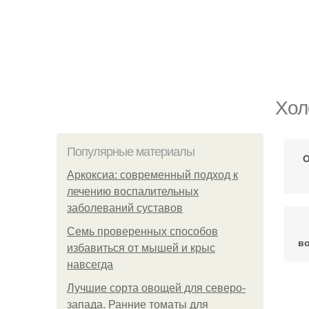
Хол
Популярные материалы
О
Аркоксиа: современный подход к
лечению воспалительных
заболеваний суставов
Семь проверенных способов
во
избавиться от мышей и крыс
навсегда
Лучшие сорта овощей для северо-
запада. Ранние томаты для