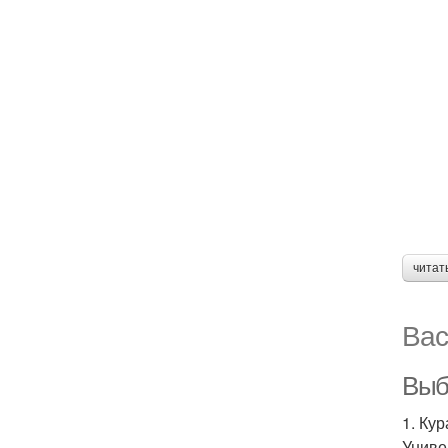
читат
Вас
Выбо
1. Ку
Униве