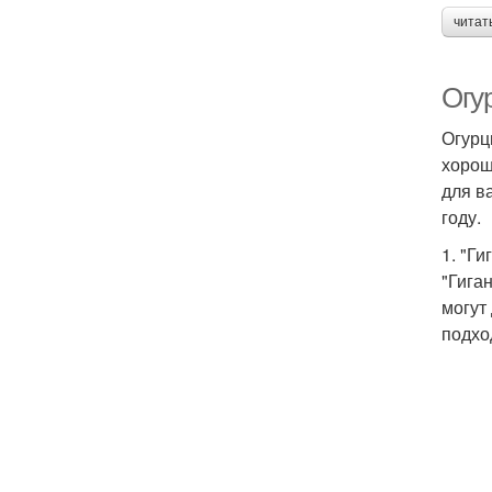
читат
Огур
Огурц
хорош
для в
году.
1. "Ги
"Гига
могут
подхо