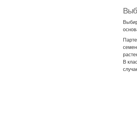
Выбо
Выбир
основ
Парте
семен
расте
В кла
случа