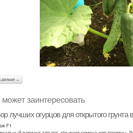
ь дальше →
 может заинтересовать
р лучших огурцов для открытого грунта в
раж F1
рсальный вариант для тех, кто ищет семена для теплицы. 