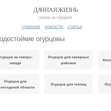
ДАЧНАЯ ЖИЗНЬ
жизнь за городом
главная
новости
статьи
одостойкие огурцовы
гурцов на северо-
Огурцов для северных
Холо
западе
районов
Огурцов для
Огурцов для теплиц
Огу
логодской области
Огурцов в