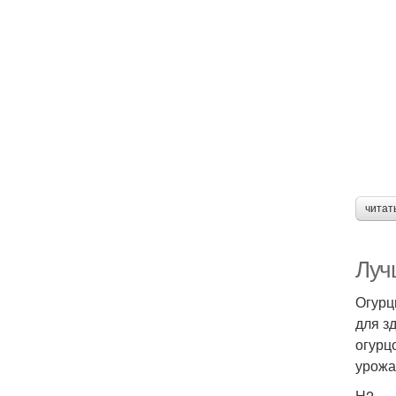
читат
Лучш
Огурц
для з
огурц
урожа
H2