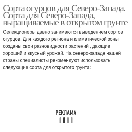
Сорта огурцов для Северо-Запада.
Огурцов для
Огурцов на северо-
Сорта для Северо-Запада,
ленинградской области
западе
выращиваемые в открытом грунте
Селекционеры давно занимаются выведением сортов
Огурцов для открытого
Холодостойкие
огурцов. Для каждого региона и климатической зоны
грунта
огурцовы
созданы свои разновидности растений , дающие
хороший и вкусный урожай. На северо-западе нашей
страны специалисты рекомендуют использовать
следующие сорта для открытого грунта:
Огурцов для
Огурцов для теплиц
вологодской области
Огурцов в
Огурцов для урала
ленинградской области