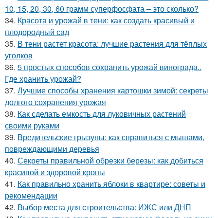
10, 15, 20, 30, 60 грамм суперфосфата – это сколько?
34.
Красота и урожай в тени: как создать красивый и
плодородный сад
35.
В тени растет красота: лучшие растения для тёплых
уголков
36.
5 простых способов сохранить урожай винограда..
Где хранить урожай?
37.
Лучшие способы хранения картошки зимой: секреты
долгого сохранения урожая
38.
Как сделать емкость для луковичных растений
своими руками
39.
Вредительские грызуны: как справиться с мышами,
повреждающими деревья
40.
Секреты правильной обрезки березы: как добиться
красивой и здоровой кроны
41.
Как правильно хранить яблоки в квартире: советы и
рекомендации
42.
Выбор места для строительства: ИЖС или ДНП