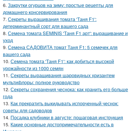
6.
Закрутки огурцов на зиму: простые рецепты для
домашнего консервирования
7.
Секреты выращивания томата 'Таня F1':
детерминантный сорт для вашего сада
8.
Семена томата SEMINIS 'Таня F1 арт': выращивание и
уход
9.
Семена САДОВИТА томат Таня F1: 5 семечек для
вашего сада
10.
Семена томата 'Таня F1': как добиться высокой
урожайности из 1000 семян
11.
Секреты выращивания шаровидных хризантем
мультифлоры: полное руководство
12.
Секреты сохранения чеснока: как хранить его больше
года
13.
Как прекратить выкидывать испорченный чеснок:
советы для садоводов
14.
Посадка клубники в августе: пошаговая инструкция
15.
Какие основные достопримечательности есть в