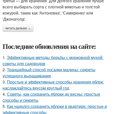
третьи — для хранения. Для долгого хранения лучше
всего выбирать сорта с плотной мякотью и толстой
кожурой, такие как 'Антоновка', 'Симиренко' или
'Джонаголд'.
читать дальше →
Последние обновления на сайте:
1.
Эффективные методы борьбы с морковной мухой:
советы для садоводов
2.
Траншейный способ посадки малины: секреты
успешного выращивания
3.
Простые и эффективные способы хранения яблок:
наслаждайтесь вкусом круглый год
4.
Советы, как сохранить яблоки до весны: простые
способы и секреты
5.
Как надолго сохранить яблоки в квартире: простые и
эффективные способы