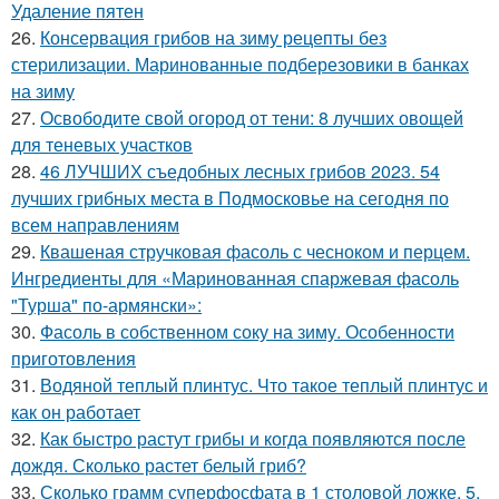
Удаление пятен
26.
Консервация грибов на зиму рецепты без
стерилизации. Маринованные подберезовики в банках
на зиму
27.
Освободите свой огород от тени: 8 лучших овощей
для теневых участков
28.
46 ЛУЧШИХ съедобных лесных грибов 2023. 54
лучших грибных места в Подмосковье на сегодня по
всем направлениям
29.
Квашеная стручковая фасоль с чесноком и перцем.
Ингредиенты для «Маринованная спаржевая фасоль
"Турша" по-армянски»:
30.
Фасоль в собственном соку на зиму. Особенности
приготовления
31.
Водяной теплый плинтус. Что такое теплый плинтус и
как он работает
32.
Как быстро растут грибы и когда появляются после
дождя. Сколько растет белый гриб?
33.
Сколько грамм суперфосфата в 1 столовой ложке. 5,