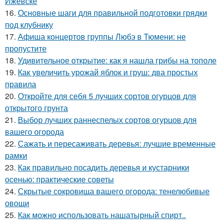
Ижевске
16.
Основные шаги для правильной подготовки грядки
под клубнику
17.
Афиша концертов группы Любэ в Тюмени: не
пропустите
18.
Удивительное открытие: как я нашла грибы на тополе
19.
Как увеличить урожай яблок и груш: два простых
правила
20.
Откройте для себя 5 лучших сортов огурцов для
открытого грунта
21.
Выбор лучших раннеспелых сортов огурцов для
вашего огорода
22.
Сажать и пересаживать деревья: лучшие временные
рамки
23.
Как правильно посадить деревья и кустарники
осенью: практические советы
24.
Скрытые сокровища вашего огорода: тенелюбивые
овощи
25.
Как можно использовать нашатырный спирт..