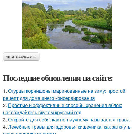
читать дальше →
Последние обновления на сайте:
1.
Огурцы корнишоны маринованные на зиму: простой
рецепт для домашнего консервирования
2.
Простые и эффективные способы хранения яблок:
наслаждайтесь вкусом круглый год
3.
Откройте для себя: как по-научному называется трава
4.
Лечебные травы для здоровья кишечника: как заткнуть
гузно природным путем