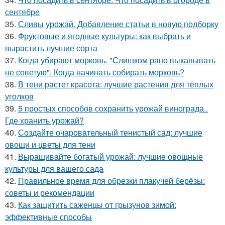
сентябре
35.
Сливы урожай. Добавление статьи в новую подборку
36.
Фруктовые и ягодные культуры: как выбрать и
вырастить лучшие сорта
37.
Когда убирают морковь. "Слишком рано выкапывать
не советую". Когда начинать собирать морковь?
38.
В тени растет красота: лучшие растения для тёплых
уголков
39.
5 простых способов сохранить урожай винограда..
Где хранить урожай?
40.
Создайте очаровательный тенистый сад: лучшие
овощи и цветы для тени
41.
Выращивайте богатый урожай: лучшие овощные
культуры для вашего сада
42.
Правильное время для обрезки плакучей берёзы:
советы и рекомендации
43.
Как защитить саженцы от грызунов зимой:
эффективные способы