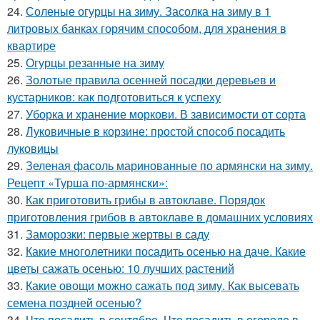
24.
Соленые огурцы на зиму. Засолка на зиму в 1
литровых банках горячим способом, для хранения в
квартире
25.
Огурцы резанные на зиму
26.
Золотые правила осенней посадки деревьев и
кустарников: как подготовиться к успеху
27.
Уборка и хранение моркови. В зависимости от сорта
28.
Луковичные в корзине: простой способ посадить
луковицы
29.
Зеленая фасоль маринованные по армянски на зиму.
Рецепт «Турша по-армянски»:
30.
Как приготовить грибы в автоклаве. Порядок
приготовления грибов в автоклаве в домашних условиях
31.
Заморозки: первые жертвы в саду
32.
Какие многолетники посадить осенью на даче. Какие
цветы сажать осенью: 10 лучших растений
33.
Какие овощи можно сажать под зиму. Как высевать
семена поздней осенью?
34.
Что посадить в сентябре. Что посадить в огороде в