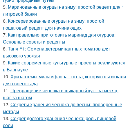
5.
Маринованные огурцы на зиму: простой рецепт для 1
литровой банки
6.
Консервированные огурцы на зиму: простой
пошаговый рецепт для начинающих
7.
Как правильно приготовить маринад для огурцов:
Основные советы и рецепты
8.
Таня F1: Семена детерминантных томатов для
высокого урожая
9.
Какие современные культурные проекты реализуются
в Барнауле
10.
Хризантемы мультифлора: это та, которую вы искали
для своего сада
11.
Превращение черенка в шикарный куст за месяц:
шаг за шагом
12.
Секреты хранения чеснока до весны: проверенные
методы
13.
Секрет долгого хранения чеснока: роль пищевой
соли