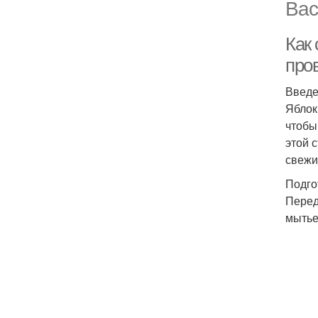
Вас
Как
про
Введ
Яблок
чтобы
этой 
свежи
Подго
Перед
мытье