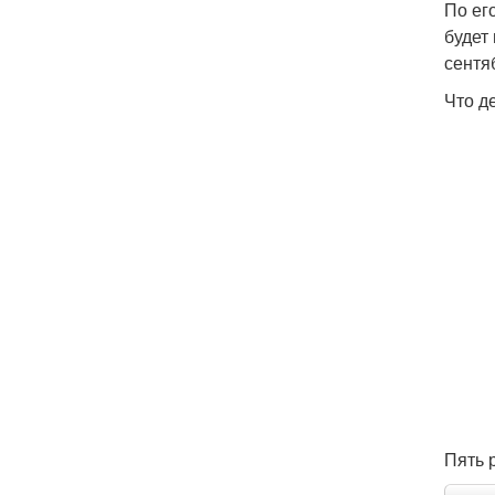
По ег
будет
сентя
Что д
Пять 