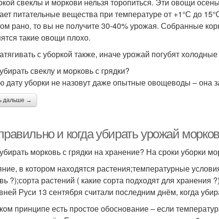
ркой свеклы и моркови нельзя торопиться. Эти овощи осень
ает питательные вещества при температуре от +1°С до 15°С,
ом рано, то вы не получите 30-40% урожая. Собранные ко
нятся такие овощи плохо.
затягивать с уборкой также, иначе урожай погубят холодные
 убирать свеклу и морковь с грядки?
ю дату уборки не назовут даже опытные овощеводы – она з
ь дальше →
правильно и когда убирать урожай морков
 убирать морковь с грядки на хранение? На сроки уборки мо
яние, в котором находятся растения;температурные услови
вь ?);сорта растений ( какие сорта подходят для хранения ?
вней Руси 13 сентября считали последним днём, когда убир
аком принципе есть простое обоснование – если температура