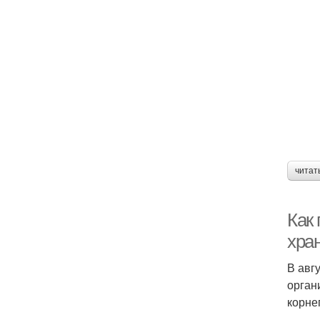
читат
Как 
хра
В авг
орган
корне