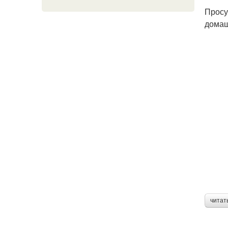
Просу
домаш
читат