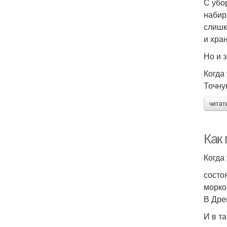
С убо
набир
слишк
и хра
Но и 
Когда
Точну
читат
Как 
Когда
состо
морко
В Дре
И в т