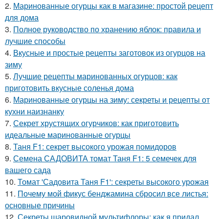
2.
Маринованные огурцы как в магазине: простой рецепт
для дома
3.
Полное руководство по хранению яблок: правила и
лучшие способы
4.
Вкусные и простые рецепты заготовок из огурцов на
зиму
5.
Лучшие рецепты маринованных огурцов: как
приготовить вкусные соленья дома
6.
Маринованные огурцы на зиму: секреты и рецепты от
кухни наизнанку
7.
Секрет хрустящих огурчиков: как приготовить
идеальные маринованные огурцы
8.
Таня F1: секрет высокого урожая помидоров
9.
Семена САДОВИТА томат Таня F1: 5 семечек для
вашего сада
10.
Томат 'Садовита Таня F1': секреты высокого урожая
11.
Почему мой фикус бенджамина сбросил все листья:
основные причины
12.
Секреты шаровидной мультифлоры: как я придал