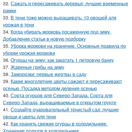
32.
Сажать и пересаживать деревья: лучшие временные
рамки
33.
В тени тоже можно выращивать: 10 овощей для
урожая в тени
34.
Когда убирать морковь посаженную под зиму.
Добавление статьи в новую подборку
35.
Уборка моркови на хранение. Основные правила по
уборки урожая моркови
36.
Огурцы на зиму: как закатать 1 литровую банку
37.
Жареные грибы на зиму
38.
Заморозки: первые жертвы в саду
39.
Какие многолетние цветы сажают и пересаживают
осенью. Посадка методом деления осенью
40.
Сорта огурцов для Северо-Запада. Сорта для
Северо-Запада, выращиваемые в открытом грунте
41.
Создайте очаровательный тенистый сад: лучшие
овощи и цветы для тени
42.
Как хранить свежие огурцы в холодильнике.
Хранение огурцов в холодильнике