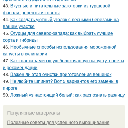
43.
Вкусные и питательные заготовки из туршевой
фасоли: рецепты и советы
44.
Как создать уютный уголок с лесными березами на
вашем участке
45.
Огурцы для северо-запада: как выбрать лучшие
сорта и гибриды
46.
Необычные способы использования мороженной
капусты в кулинарии
47.
Как спасти замерзшую белокочанную капусту: советы
и рекомендации
48.
Важен ли этап очистки приготовления вешенок
49.
Не любите шпинат? Вот 5 вариантов его замены в
пироге
50.
Ложный vs настоящий белый: как распознать разницу
Популярные материалы
Полезные советы для успешного выращивания