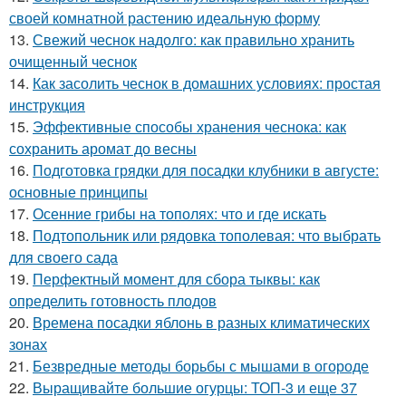
своей комнатной растению идеальную форму
13.
Свежий чеснок надолго: как правильно хранить
очищенный чеснок
14.
Как засолить чеснок в домашних условиях: простая
инструкция
15.
Эффективные способы хранения чеснока: как
сохранить аромат до весны
16.
Подготовка грядки для посадки клубники в августе:
основные принципы
17.
Осенние грибы на тополях: что и где искать
18.
Подтопольник или рядовка тополевая: что выбрать
для своего сада
19.
Перфектный момент для сбора тыквы: как
определить готовность плодов
20.
Времена посадки яблонь в разных климатических
зонах
21.
Безвредные методы борьбы с мышами в огороде
22.
Выращивайте большие огурцы: ТОП-3 и еще 37